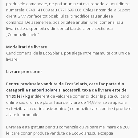
produsele comandate, ne poti anunta cat mai repede la unul dintre
numerele: 0748 141 089 sau 0771 599 006. Colegii nostri de la Suport
Autentifică-
clienti 24/7 vor face tot posibilul sa iti modifice sau anuleze
te
comanda. De asemenea, posibilitatea anularii unei comenzi sau
livrari este disponibila si din contul tau de client, sectiunea
„Comenzile mele”.
Înregistrează-
Modalitati de livrare
te
Cand comanzi de la EcoSolaris, poti alege intre mai multe optiuni de
livrare.
Livrare prin curier
Configurator
Pentru produsele vandute de EcosSolaris, care fac parte din
categoriile
Panouri solare
si accesorii
,
taxa de livrare este de
Cerere
14,99 lei / kg
indiferent de valoarea comenzii doar la plata cu card
Oferta
online sau ordin de plata. Taxa de livrare de 14,99 lei se va aplica si
va fi vizibila in cos inclusiv pentru: ) comenzile care contin si produse
aflate in promotie.
Livrarea este gratuita pentru comenzile cu valoare mai mare de 200
lei care contin produse vandute de EcoSolaris,cu exceptia