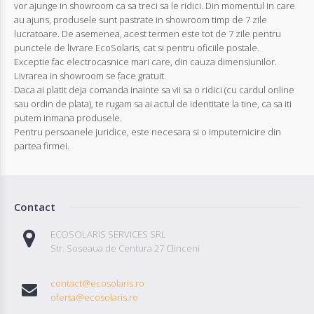
vor ajunge in showroom ca sa treci sa le ridici. Din momentul in care
au ajuns, produsele sunt pastrate in showroom timp de 7 zile
lucratoare. De asemenea, acest termen este tot de 7 zile pentru
punctele de livrare EcoSolaris, cat si pentru oficiile postale.
Exceptie fac electrocasnice mari care, din cauza dimensiunilor.
Livrarea in showroom se face gratuit.
Daca ai platit deja comanda inainte sa vii sa o ridici (cu cardul online
sau ordin de plata), te rugam sa ai actul de identitate la tine, ca sa iti
putem inmana produsele.
Pentru persoanele juridice, este necesara si o imputernicire din
partea firmei.
Contact
ECOSOLARIS SERVICES SRL
Str. Soseaua de Centura 27 Clinceni
contact@ecosolaris.ro
oferta@ecosolaris.ro