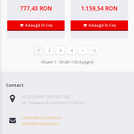
777,43 RON
1.159,54 RON
Adaugă în Coş
Adaugă în Coş
Controler CMLup 12/24 V 20/20 A
1
2
3
4
>
>|
Controler CMLup 12/24 V 20/20 A Temperatura Ambientala −40 - +..
Afişare 1 - 30 din 118 (4 pagini)
261,21 RON
Contact
Adaugă in Wishlist
ECOSOLARIS SERVICES SRL
Compară produsul
Str. Soseaua de Centura 27 Clinceni
contact@ecosolaris.ro
oferta@ecosolaris.ro