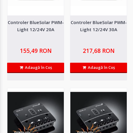
Controler BlueSolar PWM-
Controler BlueSolar PWM-
Light 12/24V 20A
Light 12/24V 30A
155,49 RON
217,68 RON
Adaugă în Coş
Adaugă în Coş
Controler BlueSolar PWM PRO 12/24V 10A
BlueSolar PWM-Pro este o serie de controlere avansate, pregatite pentru
utilizare imediata cu setari..