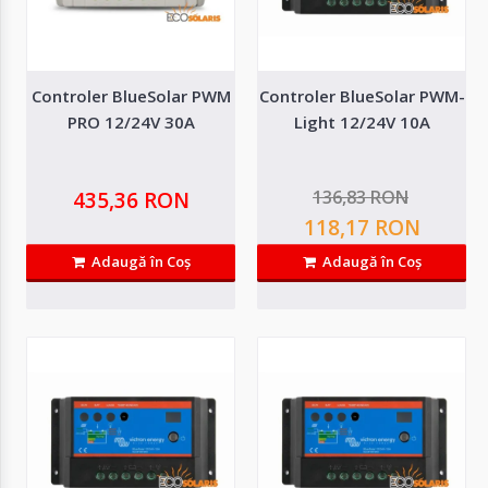
Controler BlueSolar PWM
Controler BlueSolar PWM-
PRO 12/24V 30A
Light 12/24V 10A
Controler BlueSolar PWM DUO 12/24V 20A
BlueSolar PWM DUO-LCD&USB este un controler de incarcare solara avansat,
136,83 RON
435,36 RON
proiectat pentru a inca..
118,17 RON
Adaugă în Coş
Adaugă în Coş
373,16 RON
Adaugă in Wishlist
Compară produsul