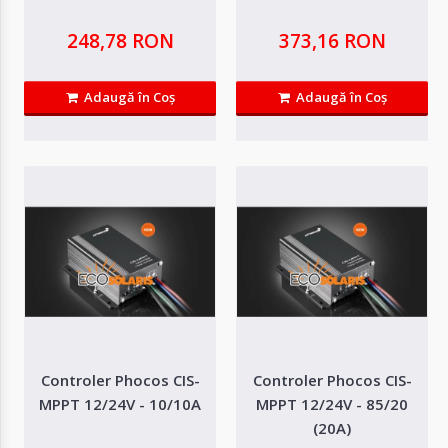
248,78 RON
373,16 RON
223,90 RON
Adaugă în Coş
Adaugă în Coş
Adaugă in Wishlist
Compară produsul
Controler Phocos CIS-
Controler Phocos CIS-
MPPT 12/24V - 10/10A
MPPT 12/24V - 85/20
(20A)