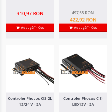
497,55 RON
310,97 RON
422,92 RON
Adaugă în Coş
Adaugă în Coş
Controler CMLup 12/24 V 10/10 A
Controler Phocos CIS-2L
Controler Phocos CIS-
12/24 V - 5A
LED12V - 5A
Controler CMLup 12/24 V 10/10 A Temperatura Ambientala −40 to ..