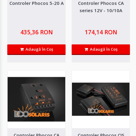
Controler Phocos 5-20 A
Controler Phocos CA
series 12V - 10/10A
435,36 RON
174,14 RON
Controler BlueSolar PWM-Light 12/24V 10A
Adaugă în Coş
Adaugă în Coş
BlueSolar PWM-Light este un controler de incarcare solara de tip PWM,
proiectat pentru gestionarea e..
136,83 RON
118,17 RON
Adaugă in Wishlist
Compară produsul
Controler Phocos CA
Controler Phocos CIS