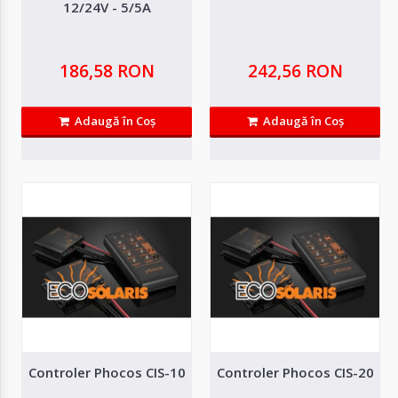
proiectat pentru gestionarea e..
12/24V - 5/5A
155,49 RON
186,58 RON
242,56 RON
Adaugă in Wishlist
Compară produsul
Adaugă în Coş
Adaugă în Coş
Controler Phocos CIS-10
Controler Phocos CIS-20