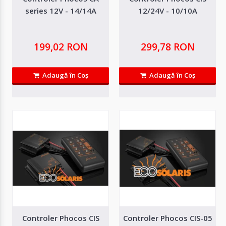
series 12V - 14/14A
12/24V - 10/10A
199,02 RON
299,78 RON
Adaugă în Coş
Adaugă în Coş
Controler BlueSolar PWM-Light 12/24V 20A
BlueSolar PWM-Light este un controler de incarcare solara de tip PWM,
Controler Phocos CIS
Controler Phocos CIS-05