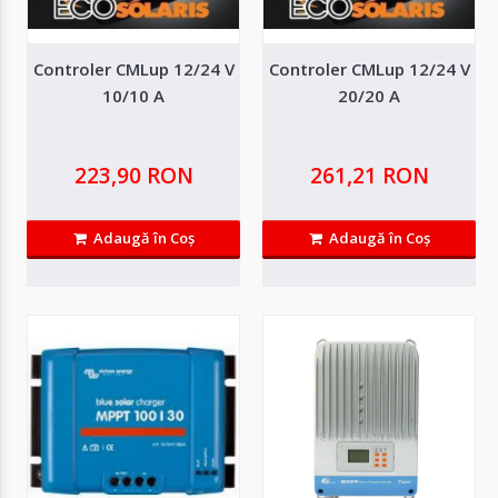
155,49 RON
Controler CMLup 12/24 V
Controler CMLup 12/24 V
Adaugă in Wishlist
10/10 A
20/20 A
Compară produsul
223,90 RON
261,21 RON
Adaugă în Coş
Adaugă în Coş