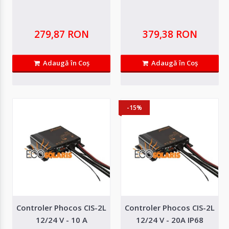
279,87 RON
379,38 RON
Adaugă în Coş
Adaugă în Coş
Controler BlueSolar PWM-Light 12/24V 30A
BlueSolar PWM-Light este un controler de incarcare solara de tip PWM,
-15%
proiectat pentru gestionarea e..
217,68 RON
Adaugă in Wishlist
Compară produsul
Controler Phocos CIS-2L
Controler Phocos CIS-2L
12/24 V - 10 A
12/24 V - 20A IP68