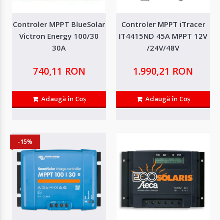
Controler MPPT BlueSolar
Controler MPPT iTracer
Victron Energy 100/30
IT4415ND 45A MPPT 12V
30A
/24V/48V
Controler BlueSolar PWM PRO 12/24V 20A
740,11 RON
1.990,21 RON
BlueSolar PWM-Pro este o serie de controlere avansate, pregatite pentru
utilizare imediata cu setari..
Adaugă în Coş
Adaugă în Coş
273,65 RON
-15%
Adaugă in Wishlist
Compară produsul