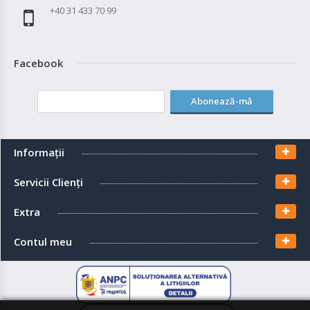
+40 31 433 70 99
Facebook
Abonează-mă
Informaţii
Servicii Clienţi
Extra
Contul meu
Controler MPPT BlueSolar Victron Energy 100/30
30A
BlueSolar MPPT reprezinta un controler de incarcare solara avansat, conceput