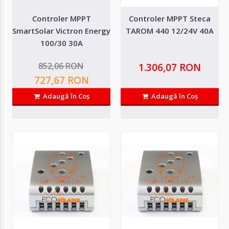
Controler MPPT
Controler MPPT Steca
SmartSolar Victron Energy
TAROM 440 12/24V 40A
100/30 30A
852,06 RON
1.306,07 RON
727,67 RON
Adaugă în Coş
Adaugă în Coş
Controler BlueSolar PWM PRO 12/24V 30A
BlueSolar PWM-Pro este o serie de controlere avansate, pregatite pentru
utilizare imediata cu setari..