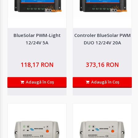
Autentifică-
te
Înregistrează-
BlueSolar PWM-Light
Controler BlueSolar PWM
te
12/24V 5A
DUO 12/24V 20A
Configurator
118,17 RON
373,16 RON
Adaugă în Coş
Adaugă în Coş
Cerere
Oferta
BlueSolar PWM-Light 12/24V 5A
BlueSolar PWM-Light este un controler de incarcare solara de tip PWM,
proiectat pentru gestionarea e..