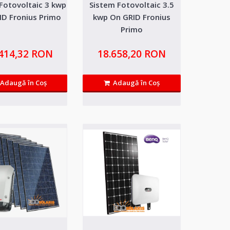
Fotovoltaic 3 kwp
Sistem Fotovoltaic 3.5
GRID Fronius
19.572,45 RON
ID Fronius Primo
kwp On GRID Fronius
Primo
Adaugă in Wishlist
 auto consum, fara livrare in
.414,32 RON
18.658,20 RON
Compară produsul
Adaugă în Coş
Adaugă în Coş
id Huawei
11.387,72 RON
ie, sistemul fotovoltaic 2
Adaugă in Wishlist
Compară produsul