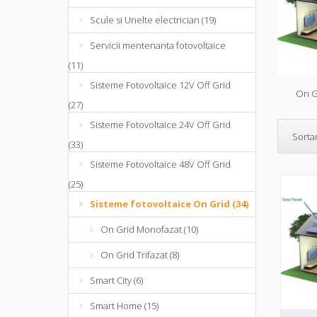
Scule si Unelte electrician (19)
Servicii mentenanta fotovoltaice
(11)
Sisteme Fotovoltaice 12V Off Grid
On G
(27)
Sisteme Fotovoltaice 24V Off Grid
Sorta
(33)
Sisteme Fotovoltaice 48V Off Grid
(25)
Sisteme fotovoltaice On Grid (34)
-
On Grid Monofazat (10)
On Grid Trifazat (8)
Smart City (6)
Smart Home (15)