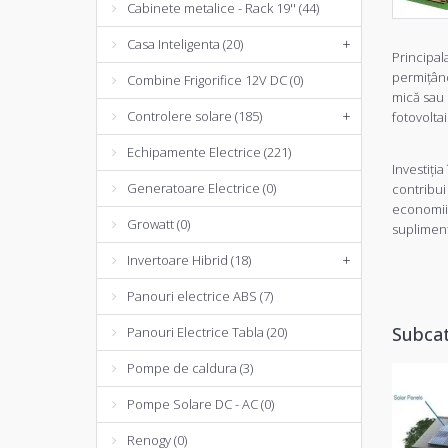
Cabinete metalice - Rack 19'' (44)
Casa Inteligenta (20)
+
Principal
permițând
Combine Frigorifice 12V DC (0)
mică sau 
Controlere solare (185)
+
fotovoltai
Echipamente Electrice (221)
Investiți
Generatoare Electrice (0)
contribui
economii 
Growatt (0)
supliment
Invertoare Hibrid (18)
+
Panouri electrice ABS (7)
Subcat
Panouri Electrice Tabla (20)
Pompe de caldura (3)
Pompe Solare DC - AC (0)
Renogy (0)