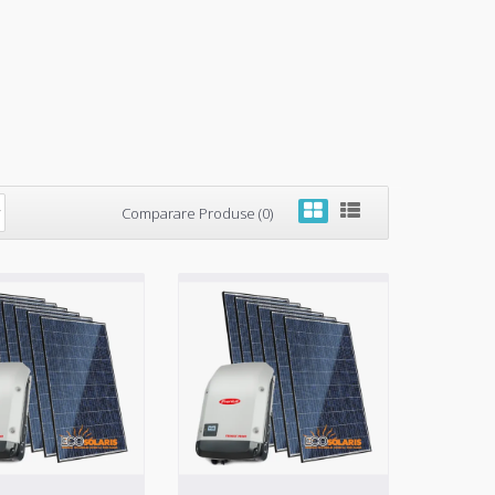
Comparare Produse (0)
20Kw zi Fronius
9.409,95 RON
pat cu panouri
Adaugă in Wishlist
Compară produsul