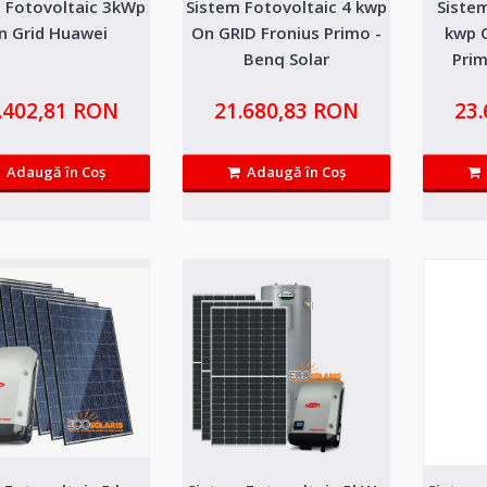
 Fotovoltaic 3kWp
Sistem Fotovoltaic 4 kwp
Sistem
Sistem Fotovoltaic 3 kwp On G
n Grid Huawei
On GRID Fronius Primo -
kwp 
- Benq Solar
Benq Solar
Prim
Sistem Fotovoltaic 3 kWp On Grid Galvo cu auto cons
.402,81 RON
21.680,83 RON
23
are ca utilitate red..
Adaugă în Coş
Adaugă în Coş
Sistem Fotovoltaic 3 kwp On G
Sistem Fotovoltaic 3 kWp On Grid Primo ( monofazic 
in retea ce are ca ..