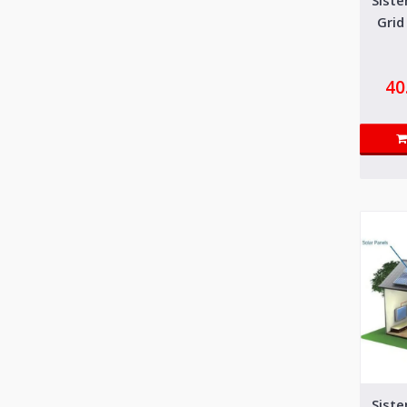
Grid
40
Sist