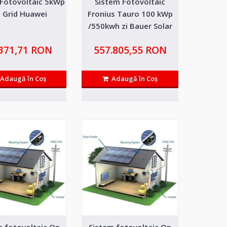
 Fotovoltaic 5kWp
Sistem Fotovoltaic
GRID Fronius
18.658,20 RON
 Grid Huawei
Fronius Tauro 100 kWp
/550kwh zi Bauer Solar
Adaugă in Wishlist
AG
sum, fara livrare in retea ce
Compară produsul
.371,71 RON
557.805,55 RON
Adaugă în Coş
Adaugă în Coş
id Huawei
13.402,81 RON
emul fotovoltaic on grid de 3
Adaugă in Wishlist
Compară produsul
m fotovoltaic On
Sistem fotovoltaic On