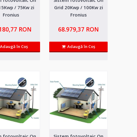
RID Fronius Primo
21.680,83 RON
15Kwp / 75Kw zi
Grid 20Kwp / 100Kw zi
Fronius
Fronius
Adaugă in Wishlist
m, fara livrare in retea ce
Compară produsul
.180,77 RON
68.979,37 RON
Adaugă în Coş
Adaugă în Coş
GRID Fronius
23.695,91 RON
Adaugă in Wishlist
sum, fara livrare in retea ce
Compară produsul
m fotovoltaic On
Sistem fotovoltaic On