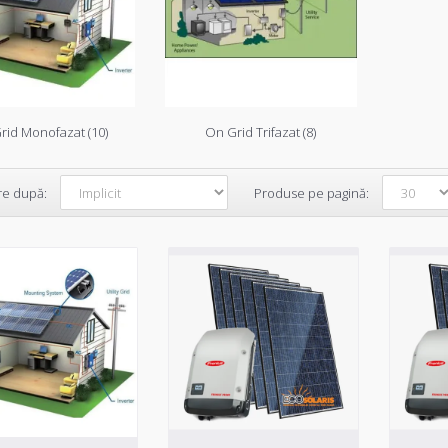
rid Monofazat (10)
On Grid Trifazat (8)
re după:
Produse pe pagină:
Kit fotovoltaic On Grid 4Kwp / 
Acest sistem fotovoltaic On Grid de 4 kWp este echi
fotovoltaice monocristaline ș..