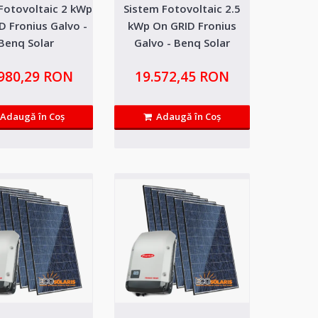
Fotovoltaic 2 kWp
Sistem Fotovoltaic 2.5
GRID Fronius
16.089,59 RON
D Fronius Galvo -
kWp On GRID Fronius
Benq Solar
Galvo - Benq Solar
Adaugă in Wishlist
.980,29 RON
19.572,45 RON
fara livrare in retea ce are
Compară produsul
Adaugă în Coş
Adaugă în Coş
RID Fronius Galvo
17.980,29 RON
Adaugă in Wishlist
ra livrare in retea ce are ca
Compară produsul