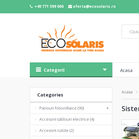
+40 771 599 006
oferta@ecosolaris.ro
Categorii
Acasa
Acasa
Categories
Siste
Panouri fotovoltaice (90)
+
Accesorii tablouri electrice (4)
Accesorii rulote (2)