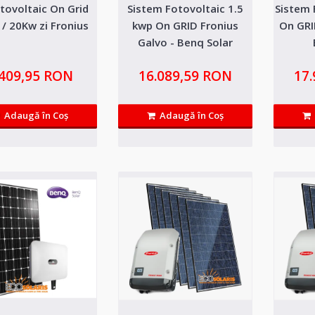
otovoltaic On Grid
Sistem Fotovoltaic 1.5
Sistem 
Sistem Fotovoltaic 1.5 kwp On 
/ 20Kw zi Fronius
kwp On GRID Fronius
On GRI
Galvo - Benq Solar
Galvo - Benq Solar
.409,95 RON
16.089,59 RON
17
Sistem Fotovoltaic 1.5 kWp On Grid cu auto consum, 
ca utilitate reducer..
Adaugă în Coş
Adaugă în Coş
Sistem Fotovoltaic 2 kWp On G
- Benq Solar
Sistem Fotovoltaic 2 kWp On Grid cu auto consum, fa
utilitate reducerea..