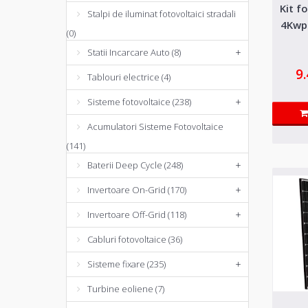
Kit f
Stalpi de iluminat fotovoltaici stradali
4Kwp 
(0)
Statii Incarcare Auto (8)
+
9
Tablouri electrice (4)
Sisteme fotovoltaice (238)
+
Acumulatori Sisteme Fotovoltaice
(141)
Baterii Deep Cycle (248)
+
Invertoare On-Grid (170)
+
Invertoare Off-Grid (118)
+
Cabluri fotovoltaice (36)
Sisteme fixare (235)
+
Turbine eoliene (7)