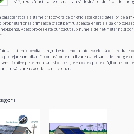
să își reducă factura de energie sau să devină producători de ener
a caracteristică a sistemelor fotovoltaice on-grid este capacitatea lor de a i
 proprietarilor să primească credit pentru această energie și să o foloseasc
inexistentă. Acest proces este cunoscut sub numele de net-metering și contrib
c.
a într-un sistem fotovoltaic on-grid este o modalitate excelentă de a reduce 
 la protejarea mediului înconjurător prin utilizarea unei surse de energie cu
semnificative pe termen lung și pot crește valoarea proprietății prin reduce
ar prin vânzarea excedentului de energie.
egorii