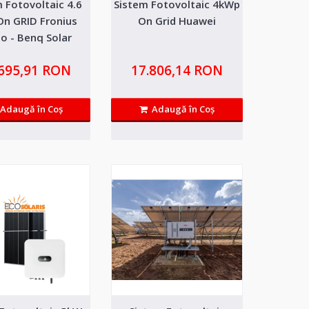
 Fotovoltaic 4.6
Sistem Fotovoltaic 4kWp
RID Fronius Galvo
20.424,51 RON
On GRID Fronius
On Grid Huawei
o - Benq Solar
Adaugă in Wishlist
um, fara livrare in retea ce
.695,91 RON
17.806,14 RON
Compară produsul
Adaugă în Coş
Adaugă în Coş
RID Fronius Primo
17.414,32 RON
) cu ato-consum, fara livrare
Adaugă in Wishlist
Compară produsul