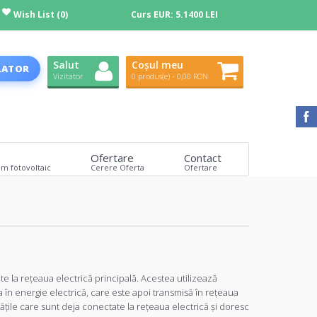
Wish List (0)
Curs EUR:
5.1400 LEI
Salut
Coșul meu
LATOR
Vizitator
0 produs(e) - 0,00 RON
Ofertare
Contact
em fotovoltaic
Cerere Oferta
Ofertare
te la rețeaua electrică principală. Acestea utilizează
 în energie electrică, care este apoi transmisă în rețeaua
ățile care sunt deja conectate la rețeaua electrică și doresc