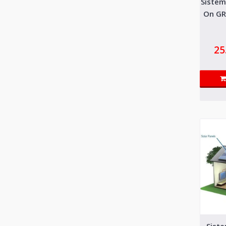
Sistem
On GR
25
Sist