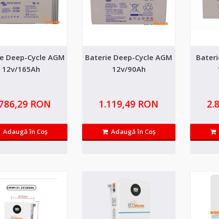
luna februarie, p..
ie Deep-Cycle AGM
Baterie Deep-Cycle AGM
Bateri
Acumulator Sistem fotovoltaic 
12v/165Ah
12v/90Ah
Blue Power 280Ah 14.33kWh
*Pentru precomenzi aveti pret promotional si livrar
.786,29 RON
1.119,49 RON
2.
luna februarie, p..
Adaugă în Coş
Adaugă în Coş
Baterie Deep-Cycle AGM 12v/1
Baterie Deep-Cycle AGM 12v/165Ah Bateriile AGM a
scazuta fiind convenabil..