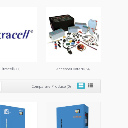
Ultracell (11)
Accesorii Baterii (54)
Comparare Produse (0)
olaris 200Ah
6.841,34 RON
Adaugă in Wishlist
celule de ultima generatie