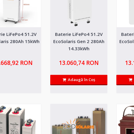
rie LiFePo4 51.2V
Baterie LiFePo4 51.2V
Bater
Baterie Deep-Cycle AGM 12v/9
laris 280Ah 15kWh
EcoSolaris Gen 2 280Ah
EcoSol
14.33kWh
Baterie Deep-Cycle AGM 12v/90Ah Bateriile AGM au
fiind convenabila..
.668,92 RON
13.060,74 RON
13
Adaugă în Coş
Baterie Deep-Cycle gel 12v/22
Baterie Deep-Cycle GEL 12v/220Ah Bateriile AGM au
fiind convenabil..