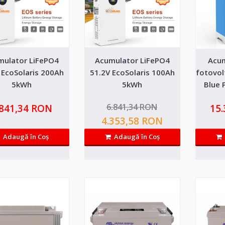
EVE de..
mulator LiFePO4
Acumulator LiFePO4
Acum
Acumulator LiFePO4 51.2V EcoS
 EcoSolaris 200Ah
51.2V EcoSolaris 100Ah
fotovol
5kWh
5kWh
Blue 
5kWh
6.841,34 RON
.841,34 RON
15
Baterie LiFePO4 51.2V 100Ah 5.12kWh cu afisaj si 
EVE de..
4.353,58 RON
Adaugă în Coş
Adaugă în Coş
Acumulator Sistem fotovoltaic 
Blue Power 15kWh cu incalzire
*Pentru precomenzi aveti pret promotional si livrar