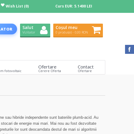
Wish List (0)
Curs EUR:
5.1400 LEI
Salut
Coșul meu
LATOR
Vizitator
0 produs(e) - 0,00 RON
Ofertare
Contact
em fotovoltaic
Cerere Oferta
Ofertare
ene sau hibride independente sunt bateriile plumb-acid. Au
 stocari de energie mai mari. Mai nou au fost dezvoltate
 preturile lor sunt deocamdata destul de mari si algoritmii