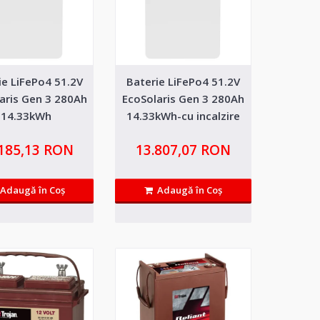
ie LiFePo4 51.2V
Baterie LiFePo4 51.2V
0Ah
1.119,49 RON
aris Gen 3 280Ah
EcoSolaris Gen 3 280Ah
14.33kWh
14.33kWh-cu incalzire
 rezistenta interna scazuta
Adaugă in Wishlist
.185,13 RON
13.807,07 RON
Compară produsul
Adaugă în Coş
Adaugă în Coş
0Ah
2.873,36 RON
 rezistenta interna scazuta
Adaugă in Wishlist
Compară produsul