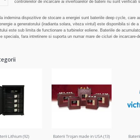
controlerelor de incarcare ai invertoarelor de baterii nu sunt verificati s
la indemina dispozitive de stocare a energiei sunt bateriile deep cycle, care a
nergie a generatorului (iradianta solara, viteza vintul) este disponibila si de a 
tului este sub limita de functionare a turbinelor eoliene. Bateriile de acumulat
ie speciala, fara intretinere si suporta un numar mare de cicluri de incarcare-
egorii
terii Lithium (92)
Baterii Trojan made in USA (13)
Bateri