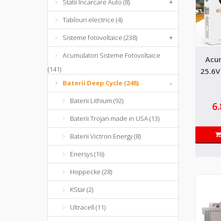
Statii Incarcare Auto (8)
+
Tablouri electrice (4)
Sisteme fotovoltaice (238)
+
Acumulatori Sisteme Fotovoltaice
Acu
-36%
(141)
25.6V
Baterii Deep Cycle (248)
-
Baterii Lithium (92)
6
Baterii Trojan made in USA (13)
Baterii Victron Energy (8)
Enersys (16)
Hoppecke (28)
KStar (2)
Ultracell (11)