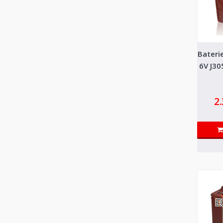
Bateri
6V J30
2