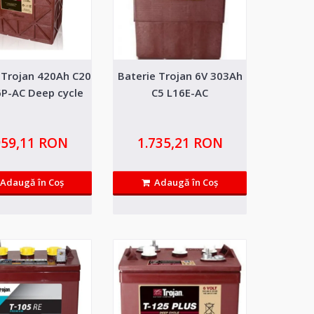
 Trojan 420Ah C20
Baterie Trojan 6V 303Ah
is Gen 2 280Ah
13.060,74 RON
6P-AC Deep cycle
C5 L16E-AC
Adaugă in Wishlist
elule de ultima generatie
Compară produsul
959,11 RON
1.735,21 RON
Adaugă în Coş
Adaugă în Coş
is Gen 3 280Ah
13.185,13 RON
Adaugă in Wishlist
elule de ultima generatie
Compară produsul