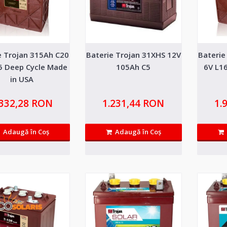
e Trojan 315Ah C20
Baterie Trojan 31XHS 12V
Baterie
Baterie LiFePo4 51.2V EcoSolar
5 Deep Cycle Made
105Ah C5
6V L1
14.33kWh
in USA
Baterie LiFePo4 48V 280Ah 14.33kWh cu afisaj si c
.332,28 RON
1.231,44 RON
1.
EVE&nbs..
Adaugă în Coş
Adaugă în Coş
Baterie LiFePo4 51.2V EcoSolar
14.33kWh
Baterie LiFePo4 48V 280Ah 14.33kWh cu afisaj si c
EVE&nbs..