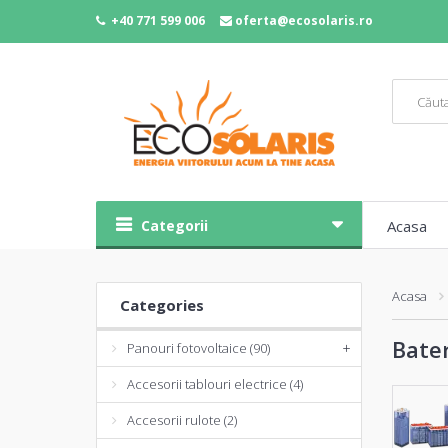
+40 771 599 006
oferta@ecosolaris.ro
Categorii
Acasa
Acasa
Categories
Bater
Panouri fotovoltaice (90)
+
Accesorii tablouri electrice (4)
Accesorii rulote (2)