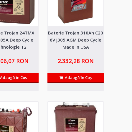
ie Trojan 24TMX
Baterie Trojan 310Ah C20
ris 200Ah 10kWh
10.262,01 RON
 85A Deep Cycle
6V J305 AGM Deep Cycle
9.074,10 RON
hnologie T2
Made in USA
 celule de ultima generatie
Adaugă in Wishlist
306,07 RON
2.332,28 RON
Compară produsul
Adaugă în Coş
Adaugă în Coş
is 280Ah 15kWh
12.668,92 RON
elule de ultima generatie
Adaugă in Wishlist
Compară produsul