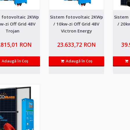
 fotovoltaic 2KWp
Sistem fotovoltaic 2KWp
Sistem
Kit solar fotovoltaic trifazat 3
w-zi Off Grid 48V
/ 10kw-zi Off Grid 48V
/ 20k
Energy + acumulator lifepo4 3
Trojan
Victron Energy
Kit-ul contine echipamente profesionale de ultima g
.815,01 RON
23.633,72 RON
39
service in Romania...
Adaugă în Coş
Adaugă în Coş
Kit solar fotovoltaic trifazat 4
Energy + acumulator lifepo4 4
Kit-ul contine echipamente profesionale de ultima g
service in Romania...