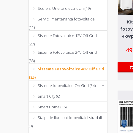
Scule si Unelte electrician (19)
Servicii mentenanta fotovoltaice
Ki
(11)
fotov
4kWp
Sisteme Fotovoltaice 12V Off Grid
Fron
(27)
49
l
Sisteme Fotovoltaice 24V Off Grid
(33)
Sisteme Fotovoltaice 48V Off Grid
(25)
Sisteme fotovoltaice On Grid (34)
+
Smart City (6)
Smart Home (15)
Stalpi de iluminat fotovoltaici stradali
(0)