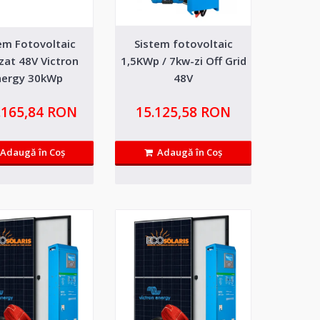
em Fotovoltaic
Sistem fotovoltaic
5kw Victron
45.526,01 RON
zat 48V Victron
1,5KWp / 7kw-zi Off Grid
0kwh
nergy 30kWp
48V
Adaugă in Wishlist
lator Tesla DY
ultima generatie cu 5 ani
Compară produsul
.165,84 RON
15.125,58 RON
60kwh
Adaugă în Coş
Adaugă în Coş
5kw Victron
59.059,42 RON
5kwh
Adaugă in Wishlist
eneratie cu 5 ani garantie si
Compară produsul