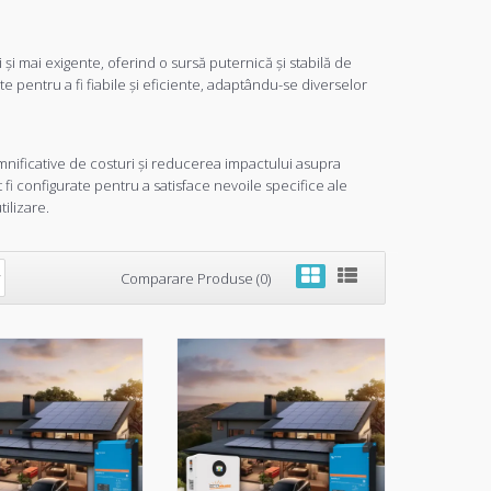
și mai exigente, oferind o sursă puternică și stabilă de
 pentru a fi fiabile și eficiente, adaptându-se diverselor
emnificative de costuri și reducerea impactului asupra
t fi configurate pentru a satisface nevoile specifice ale
tilizare.
Comparare Produse (0)
 monofazat 4kWp
49.133,26 RON
ulator lifepo4
Adaugă in Wishlist
Compară produsul
nale de ultima generatie cu