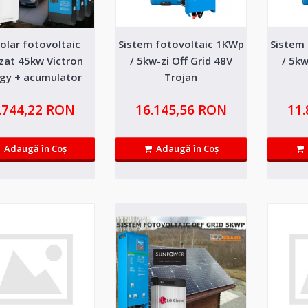
solar fotovoltaic
Sistem fotovoltaic 1KWp
Sistem
Kit solar fotovoltaic trifazat 1
azat 45kw Victron
/ 5kw-zi Off Grid 48V
/ 5kw
Energy + acumulator lifepo4 1
gy + acumulator
Trojan
ifepo4 45kwh
Kit-ul monofazic contine echipamente profesionale 
.744,22 RON
16.145,56 RON
11
garantie si service i..
Adaugă în Coş
Adaugă în Coş
Kit solar fotovoltaic trifazat 1
Energy + acumulator lifepo4 1
Kit-ul contine echipamente profesionale de ultima g
service in Romania...