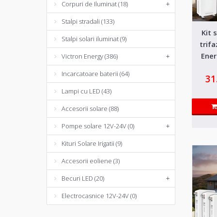
Corpuri de Iluminat (18)
+
Stalpi stradali (133)
Kit 
Stalpi solari iluminat (9)
trif
Ener
Victron Energy (386)
+
l
Incarcatoare baterii (64)
31
Lampi cu LED (43)
Accesorii solare (88)
Pompe solare 12V-24V (0)
+
Kituri Solare Irigatii (9)
Accesorii eoliene (3)
Becuri LED (20)
+
Electrocasnice 12V-24V (0)