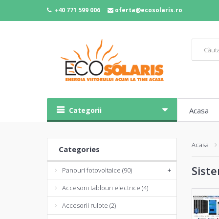
+40 771 599 006
oferta@ecosolaris.ro
Categorii
Acasa
Acasa
Categories
Siste
Panouri fotovoltaice (90)
+
Accesorii tablouri electrice (4)
Accesorii rulote (2)