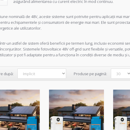
asigurând alimentarea cu curent electric în mod continuu.
iune nominală de 48V, aceste sisteme sunt potrivite pentru aplicații mai mari 
entru echipamentele și consumatorii de energie mai mari. Ele sunt proiectate
getice ale utilizatorilor.
a într-un astfel de sistem oferă beneficii pe termen lung, inclusiv economii s
nconjurător. Sistemele fotovoltaice 48V off-grid sunt flexibile și versatile, po
tilizator și pot fi adaptate pentru a funcționa în condiții diverse de mediu și u
re după:
Produse pe pagină:
Kit complet solar fotovoltaic
Victron Energy - Fronius + acum
15kwh
Kit-ul este complet si contine echipamente profesio
5 ani garantie si ser..