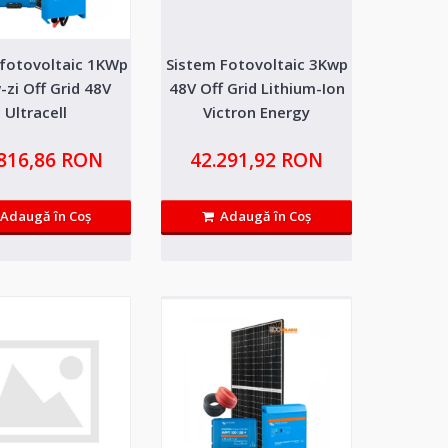
 fotovoltaic 1KWp
Sistem Fotovoltaic 3Kwp
0kw Victron
26.388,91 RON
-zi Off Grid 48V
48V Off Grid Lithium-Ion
5kwh
Ultracell
Victron Energy
Adaugă in Wishlist
de ultima generatie cu 5 ani
Compară produsul
.816,86 RON
42.291,92 RON
Adaugă în Coş
Adaugă în Coş
5kW Victron
31.028,59 RON
5kwh
Adaugă in Wishlist
eneratie cu 5 ani garantie si
Compară produsul