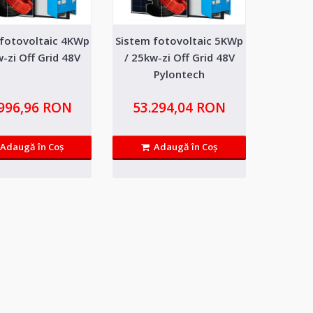
 fotovoltaic 4KWp
Sistem fotovoltaic 5KWp
0kw Victron
61.484,99 RON
w-zi Off Grid 48V
/ 25kw-zi Off Grid 48V
0kwh
Pylontech
Adaugă in Wishlist
eneratie cu 5 ani garantie si
Compară produsul
.996,96 RON
53.294,04 RON
Adaugă în Coş
Adaugă în Coş
5kw Victron
83.744,22 RON
5kwh
Adaugă in Wishlist
eneratie cu 5 ani garantie si
Compară produsul