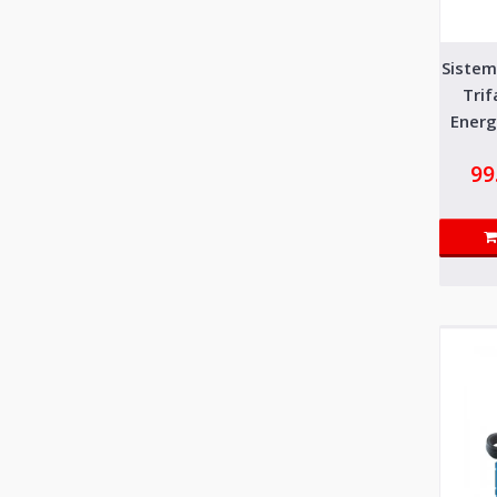
Sistem
Trif
Energ
1.5kw
99