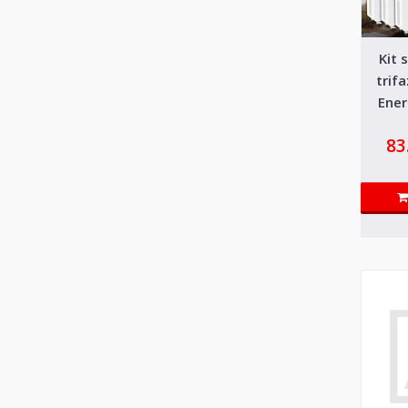
Kit 
trif
Ener
l
83