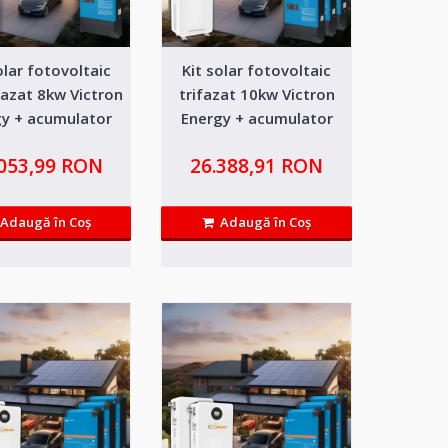
olar fotovoltaic
Kit solar fotovoltaic
t 3kw Victron
9.329,10 RON
zat 8kw Victron
trifazat 10kw Victron
kWh
gy + acumulator
Energy + acumulator
fepo4 15kWh
lifepo4 15kwh
Adaugă in Wishlist
eneratie cu 5 ani garantie si
.053,99 RON
26.388,91 RON
Compară produsul
Adaugă în Coş
Adaugă în Coş
t 3kWp Victron
28.298,27 RON
Adaugă in Wishlist
y - acumulator LG 10kWh
Compară produsul