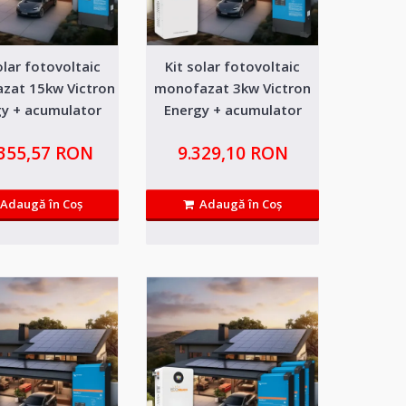
olar fotovoltaic
Kit solar fotovoltaic
t 10kw Victron
25.008,21 RON
zat 15kw Victron
monofazat 3kw Victron
gy + acumulator
Energy + acumulator
5kwh
ifepo4 15kwh
lifepo4 5kWh
Adaugă in Wishlist
.355,57 RON
9.329,10 RON
de ultima generatie cu 5 ani
Compară produsul
Adaugă în Coş
Adaugă în Coş
t 15kw Victron
29.355,57 RON
5kwh
Adaugă in Wishlist
de ultima generatie cu 5 ani
Compară produsul