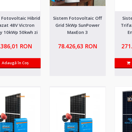
 Fotovoltaic Hibrid
Sistem Fotovoltaic Off
Sist
Kit solar fotovoltaic trifazat 1
azat 48V Victron
Grid 5kWp SunPower
Trifa
Energy + acumulator lifepo4 3
y 10kWp 50kwh zi
MaxEon 3
E
p turbina eoliana
acumu
Kit-ul trifazat contine echipamente profesionale de 
.386,01 RON
78.426,63 RON
271
garantie si service in..
Adaugă în Coş
Kit solar fotovoltaic trifazat 1
Energy + acumulator lifepo4 4
Kit-ul contine echipamente profesionale de ultima g
service in Romania...