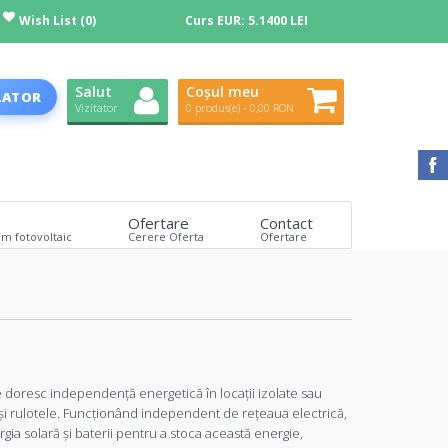
Wish List (0)
Curs EUR:
5.1400 LEI
Salut
Coșul meu
LATOR
Vizitator
0 produs(e) - 0,00 RON
Ofertare
Contact
em fotovoltaic
Cerere Oferta
Ofertare
re doresc independență energetică în locații izolate sau
 și rulotele. Funcționând independent de rețeaua electrică,
ia solară și baterii pentru a stoca această energie,