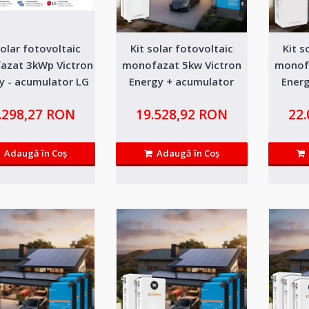
solar fotovoltaic
Kit solar fotovoltaic
Kit s
Kit solar fotovoltaic monofaza
azat 3kWp Victron
monofazat 5kw Victron
monofa
Energy + acumulator lifepo4 5
y - acumulator LG
Energy + acumulator
Ener
10kWh
lifepo4 15kwh
li
Kit-ul contine echipamente profesionale de ultima g
.298,27 RON
19.528,92 RON
22
service in Romania...
Adaugă în Coş
Adaugă în Coş
Kit solar fotovoltaic monofaza
Energy - acumulator LG 10kWh
Kit solar fotovoltaic monofazat 3kWp Victron Energ
(SKU: ECO-KITTLG10kWh) est..