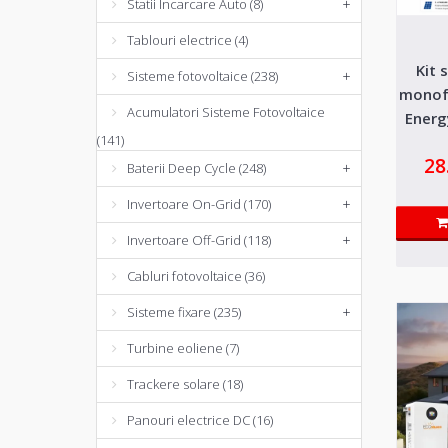
Statii Incarcare Auto (8)
+
Tablouri electrice (4)
Kit 
Sisteme fotovoltaice (238)
+
monof
Acumulatori Sisteme Fotovoltaice
Energ
(141)
28
Baterii Deep Cycle (248)
+
Invertoare On-Grid (170)
+
Invertoare Off-Grid (118)
+
Cabluri fotovoltaice (36)
Sisteme fixare (235)
+
Turbine eoliene (7)
Trackere solare (18)
Panouri electrice DC (16)