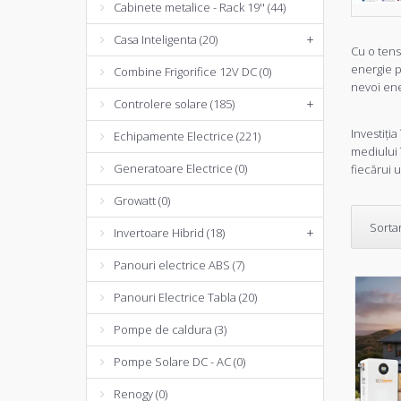
Cabinete metalice - Rack 19'' (44)
Casa Inteligenta (20)
+
Cu o tens
energie p
Combine Frigorifice 12V DC (0)
nevoi ener
Controlere solare (185)
+
Investiți
Echipamente Electrice (221)
mediului î
Generatoare Electrice (0)
fiecărui u
Growatt (0)
Sorta
Invertoare Hibrid (18)
+
Panouri electrice ABS (7)
Panouri Electrice Tabla (20)
Pompe de caldura (3)
Pompe Solare DC - AC (0)
Renogy (0)