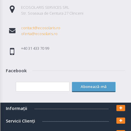
Autentifică-
ECOSOLARIS SERVICES SRL
te
Str. Soseaua de Centura 27 Clinceni
contact@ecosolaris.ro
Înregistrează-
oferta@ecosolaris.ro
te
+40 31 433 70 99
Configurator
Facebook
Cerere
Oferta
Abonează-mă
Informaţii
Servicii Clienţi