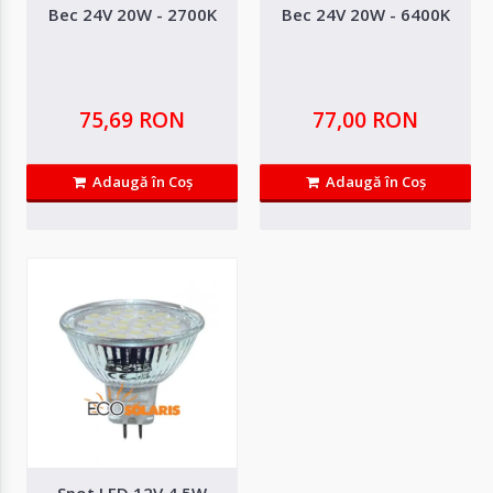
Bec 24V 20W - 2700K
Bec 24V 20W - 6400K
75,69 RON
77,00 RON
Adaugă în Coş
Adaugă în Coş
Bec 24V 11W - 2700K
Description Compact fluorescent light of 11 watt with Edison E27 plug,
characterized by..
76,75 RON
Spot LED 12V 4.5W
Adaugă in Wishlist