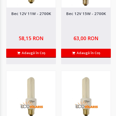
Autentifică-
te
Bec 12V 11W - 2700K
Bec 12V 15W - 2700K
Înregistrează-
te
58,15 RON
63,00 RON
Configurator
Adaugă în Coş
Adaugă în Coş
Bec 12V 11W - 2700K
Cerere
Oferta
Description Compact fluorescent light of 11 watt with Edison E27 plug,
characterized by..
58,15 RON
Adaugă in Wishlist