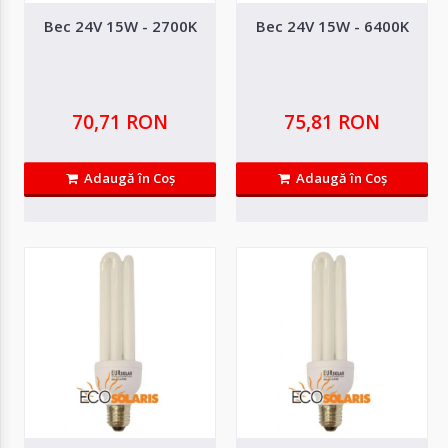
Bec 24V 15W - 2700K
Bec 24V 15W - 6400K
Bec 12V 15W - 2700K
Description Compact fluorescent light of 15 watt with Edison E27 plug,
characterized by..
70,71 RON
75,81 RON
63,00 RON
Adaugă în Coş
Adaugă în Coş
Adaugă in Wishlist
Compară produsul