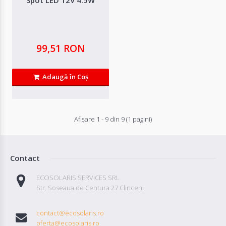
Compară produsul
99,51 RON
Adaugă în Coş
Afişare 1 - 9 din 9 (1 pagini)
Contact
ECOSOLARIS SERVICES SRL
Str. Soseaua de Centura 27 Clinceni
contact@ecosolaris.ro
oferta@ecosolaris.ro