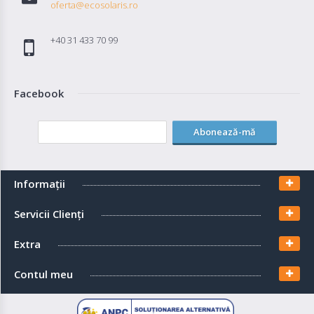
oferta@ecosolaris.ro
52.180,77 RON
+40 31 433 70 99
Adaugă in Wishlist
Compară produsul
Facebook
Abonează-mă
Informaţii
Servicii Clienţi
Extra
Contul meu