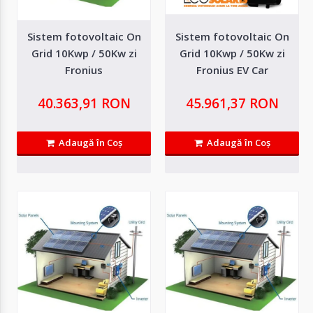
Autentifică-
te
Sistem fotovoltaic On
Sistem fotovoltaic On
Grid 10Kwp / 50Kw zi
Grid 10Kwp / 50Kw zi
Fronius
Fronius EV Car
Înregistrează-
te
40.363,91 RON
45.961,37 RON
Configurator
Adaugă în Coş
Adaugă în Coş
Sistem fotovoltaic On Grid 10Kwp / 50Kw zi
Cerere
Oferta
Fronius
Sistemul fotovoltaic on grid cu invertor Fronius și panouri fotovoltaice de înaltă
performanță este ..
40.363,91 RON