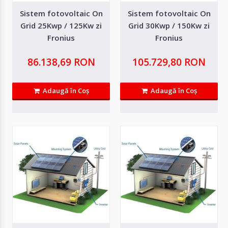
Sistem fotovoltaic On
Sistem fotovoltaic On
Grid 25Kwp / 125Kw zi
Grid 30Kwp / 150Kw zi
Sistem fotovoltaic On Grid 10Kwp / 50Kw zi
Fronius
Fronius
Fronius EV Car
86.138,69 RON
105.729,80 RON
Sistemul fotovoltaic on grid integrează tehnologia de vârf pentru a maximiza
captarea și utilizarea ..
Adaugă în Coş
Adaugă în Coş
45.961,37 RON
Adaugă in Wishlist
Compară produsul