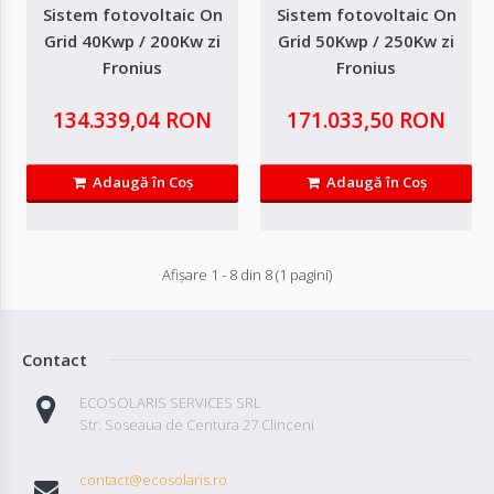
Sistem fotovoltaic On
Sistem fotovoltaic On
Grid 40Kwp / 200Kw zi
Grid 50Kwp / 250Kw zi
Fronius
Fronius
134.339,04 RON
171.033,50 RON
Adaugă în Coş
Adaugă în Coş
Afişare 1 - 8 din 8 (1 pagini)
Contact
Sistem fotovoltaic On Grid 15Kwp / 75Kw zi
Fronius
ECOSOLARIS SERVICES SRL
Str. Soseaua de Centura 27 Clinceni
Sistemul fotovoltaic on grid Fronius de 15 kWp este ideal pentru locuințele și
clădirile comerciale ..
contact@ecosolaris.ro