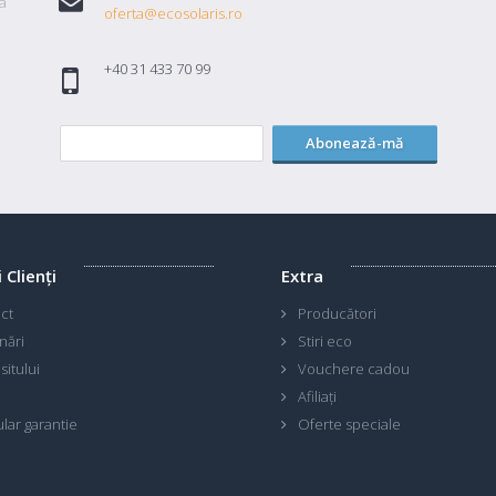
a
oferta@ecosolaris.ro
+40 31 433 70 99
Abonează-mă
i Clienţi
Extra
ct
Producători
nări
Stiri eco
sitului
Vouchere cadou
Afiliaţi
lar garantie
Oferte speciale