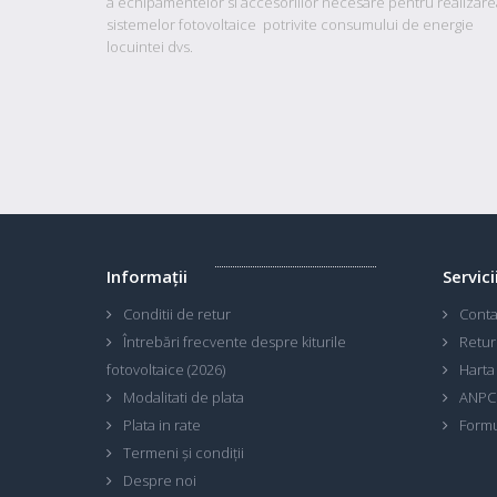
a echipamentelor si accesoriilor necesare pentru realizare
sistemelor fotovoltaice potrivite consumului de energie
locuintei dvs.
Informaţii
Servici
Conditii de retur
Conta
Întrebări frecvente despre kiturile
Retur
fotovoltaice (2026)
Harta 
Modalitati de plata
ANPC
Plata in rate
Formu
Termeni și condiții
Despre noi