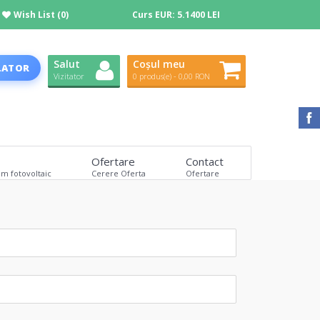
Wish List (0)
Curs EUR:
5.1400 LEI
Salut
Coșul meu
LATOR
Vizitator
0 produs(e) - 0,00 RON
Ofertare
Contact
em fotovoltaic
Cerere Oferta
Ofertare