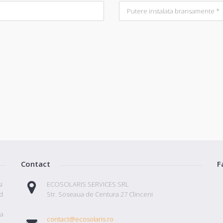
Contact
F
i
ECOSOLARIS SERVICES SRL
id
Str. Soseaua de Centura 27 Clinceni
ta
contact@ecosolaris.ro