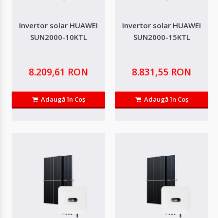
Autentifică-
te
Invertor solar HUAWEI
Invertor solar HUAWEI
SUN2000-10KTL
SUN2000-15KTL
Înregistrează-
te
8.209,61 RON
8.831,55 RON
Configurator
Adaugă în Coş
Adaugă în Coş
Invertor solar HUAWEI SUN2000-10KTL
Cerere
Oferta
IntrarePuterea maxima PV: 14880 WpTensiunea maxima: 1100 VTensiune de
lucru: 140V - 980VTensiunea de..
8.209,61 RON
Adaugă in Wishlist