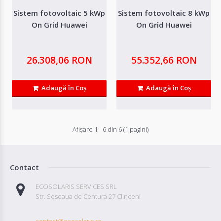
Sistem fotovoltaic 5 kWp
Sistem fotovoltaic 8 kWp
Invertor solar HUAWEI SUN2000-15KTL
On Grid Huawei
On Grid Huawei
IntrarePuterea maxima PV: Tensiunea maxima: 1100 VTensiune de lucru: 140V
- 980VTensiunea de po..
26.308,06 RON
55.352,66 RON
8.831,55 RON
Adaugă în Coş
Adaugă în Coş
Adaugă in Wishlist
Compară produsul
Afişare 1 - 6 din 6 (1 pagini)
Contact
ECOSOLARIS SERVICES SRL
Str. Soseaua de Centura 27 Clinceni
contact@ecosolaris.ro