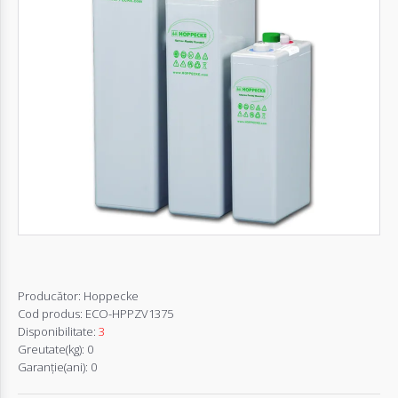
Autentifică-
te
Înregistrează-
te
Configurator
Cerere
Oferta
Producător:
Hoppecke
Cod produs:
ECO-HPPZV1375
Disponibilitate:
3
Greutate(kg):
0
Garanţie(ani):
0