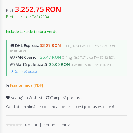
3.252,75 RON
Pret:
Pretul include TVA (21%)
Include taxa de timbru verde.
33.27 RON
🚚
DHL Express:
(0.1 kg, fără TVA) / cu TVA 40.26 RON
(estimativ)
25.47 RON
📦
FAN Courier:
(0.1 kg, fără TVA) / cu TVA 30.82 RON
25.00 RON
📦
Marfă paletizată:
(TVA inclus, livrare pe palet)
📍 Schimbă orașul
Fisa tehnica [PDF]
Adaugă in Wishlist
Compară produsul
Cantitate minimă de comandat pentru acest produs este de 6
0 opinii
|
Spune-ţi opinia