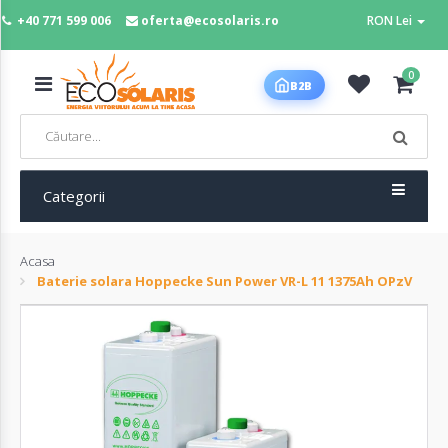
+40 771 599 006
oferta@ecosolaris.ro
RON Lei
MENIU
0
B2B
Acasa
Panouri
fotovoltaice
Categorii
Acasa
Sisteme
Baterie solara Hoppecke Sun Power VR-L 11 1375Ah OPzV
fotovoltaice
Baterii
deep
cycle