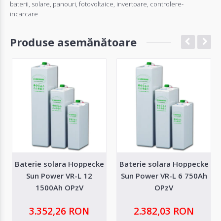
baterii
,
solare
,
panouri
,
fotovoltaice
,
invertoare
,
controlere-
incarcare
Produse asemănătoare
Baterie solara Hoppecke
Baterie solara Hoppecke
Sun Power VR-L 12
Sun Power VR-L 6 750Ah
1500Ah OPzV
OPzV
3.352,26 RON
2.382,03 RON