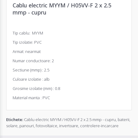
Cablu electric MYYM / H05VV-F 2 x 2.5
mmp - cupru
Tip cablu: MYYM
Tip izolatie: PVC
Armat: nearmat
Numar conductoare: 2
Sectiune (mmp) : 2.5
Culoare izolatie : alb
Grosime izolatie (mm) : 0.8
Material manta : PVC
Etichete:
Cablu electric MYYM / H05VV-F 2 x 2.5 mmp - cupru
,
baterii
,
solare
,
panouri
,
fotovoltaice
,
invertoare
,
controlere-incarcare