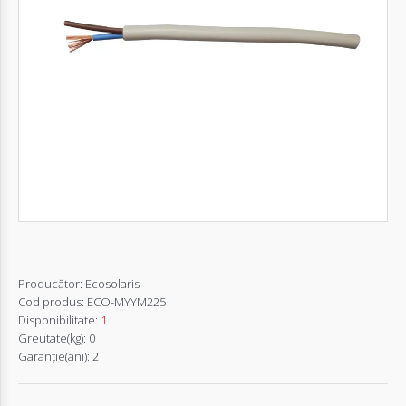
Autentifică-
te
Înregistrează-
te
Configurator
Cerere
Oferta
Producător:
Ecosolaris
Cod produs:
ECO-MYYM225
Disponibilitate:
1
Greutate(kg):
0
Garanţie(ani):
2