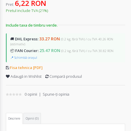
6,22 RON
Pret:
Pretul include TVA (21%)
Include taxa de timbru verde.
33.27 RON
🚚
DHL Express:
(0.2 kg, fără TVA) / cu TVA 40.26 RON
(estimativ)
25.47 RON
📦
FAN Courier:
(0.2 kg, fără TVA) / cu TVA 30.82 RON
📍 Schimbă orașul
Fisa tehnica [PDF]
Adaugă in Wishlist
Compară produsul
0 opinii
|
Spune-ţi opinia
Descriere
Opinii (0)