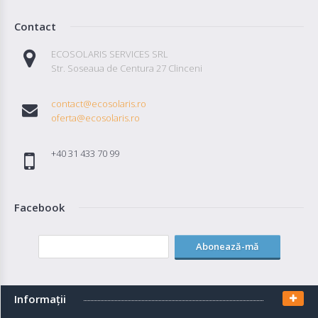
Contact
ECOSOLARIS SERVICES SRL
Str. Soseaua de Centura 27 Clinceni
contact@ecosolaris.ro
oferta@ecosolaris.ro
+40 31 433 70 99
Facebook
Abonează-mă
Informaţii