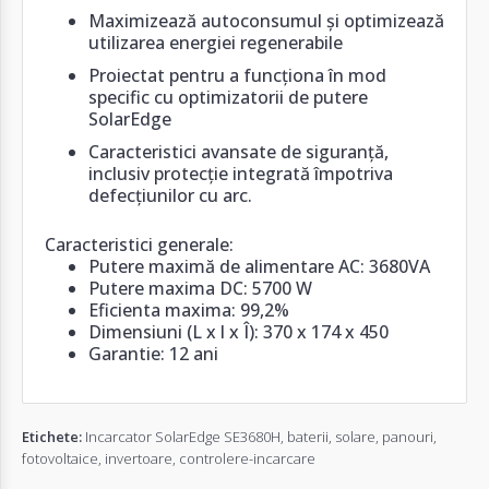
Maximizează autoconsumul și optimizează
utilizarea energiei regenerabile
Proiectat pentru a funcționa în mod
specific cu optimizatorii de putere
SolarEdge
Caracteristici avansate de siguranță,
inclusiv protecție integrată împotriva
defecțiunilor cu arc.
Caracteristici generale:
Putere maximă de alimentare AC: 3680VA
Putere maxima DC: 5700 W
Eficienta maxima: 99,2%
Dimensiuni (L x l x Î): 370 x 174 x 450
Garantie: 12 ani
Etichete:
Incarcator SolarEdge SE3680H
,
baterii
,
solare
,
panouri
,
fotovoltaice
,
invertoare
,
controlere-incarcare