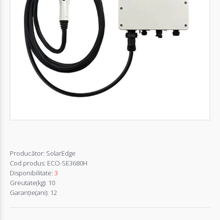
Autentifică-
te
Înregistrează-
te
Configurator
Cerere
Oferta
Producător:
SolarEdge
Cod produs:
ECO-SE3680H
Disponibilitate:
3
Greutate(kg):
10
Garanţie(ani):
12