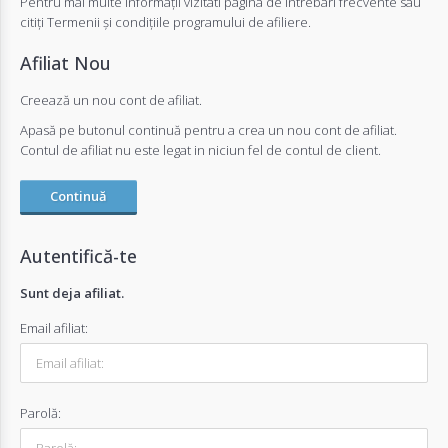
Pentru mai multe informații vizitati pagina de întrebari frecvente sau
citiți Termenii și condițiile programului de afiliere.
Autentifică-
Afiliat Nou
te
Creează un nou cont de afiliat.
Apasă pe butonul continuă pentru a crea un nou cont de afiliat.
Înregistrează-
Contul de afiliat nu este legat in niciun fel de contul de client.
te
Continuă
Configurator
Autentifică-te
Sunt deja afiliat.
Cerere
Email afiliat:
Oferta
Parolă: