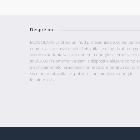
Despre noi
ECOSOLARIS va ofera un mod profesionist de consultanta s
comercializare a sistemelor fotovoltaice off grid cat si on gr
avand
experienta vasta in domeniu energiei alternative din
anul 2006 in Romania. Va stam la dispozitie
alegere comple
a echipamentelor si accesoriilor necesare pentru realizare
sistemelor fotovoltaice potrivite consumului de energie
locuintei dvs.