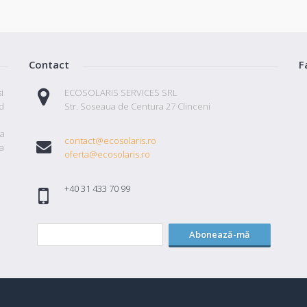
Contact
F
i
ECOSOLARIS SERVICES SRL
id
Str. Soseaua de Centura 27 Clinceni
ta
contact@ecosolaris.ro
a
oferta@ecosolaris.ro
+40 31 433 70 99
Abonează-mă