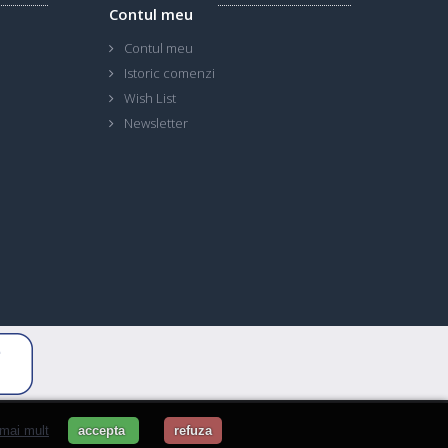
Contul meu
Contul meu
Istoric comenzi
Wish List
Newsletter
 mai mult
accepta
refuza