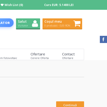
Wish List (0)
Curs EUR:
5.1400 LEI
Salut
Coșul meu
LATOR
Vizitator
0 produs(e) - 0,00 RON
Ofertare
Contact
em fotovoltaic
Cerere Oferta
Ofertare
Continuă