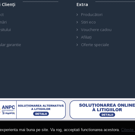
i Clienţi
Extra
ct
Producători
nări
Stiri eco
sitului
Vouchere cadou
Afiliaţi
lar garantie
Oferte speciale
 experienta mai buna pe site. Va rog, acceptati functionarea acestora.
Citeste