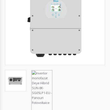
Autentifică-
te
Înregistrează-
te
Configurator
Cerere
Oferta