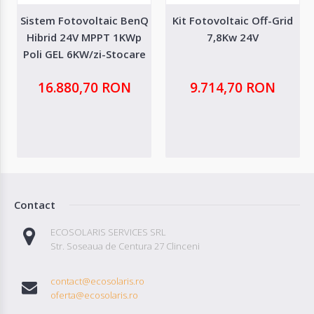
Sistem Fotovoltaic BenQ
Kit Fotovoltaic Off-Grid
Hibrid 24V MPPT 1KWp
7,8Kw 24V
Poli GEL 6KW/zi-Stocare
6kw
16.880,70 RON
9.714,70 RON
Contact
ECOSOLARIS SERVICES SRL
Str. Soseaua de Centura 27 Clinceni
contact@ecosolaris.ro
oferta@ecosolaris.ro