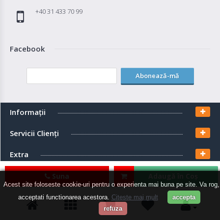
+40 31 433 70 99
Facebook
Abonează-mă
Informaţii
Servicii Clienţi
Extra
Contul meu
Suna
Adaugă în Coş
Acest site foloseste cookie-uri pentru o experienta mai buna pe site. Va rog,
acceptati functionarea acestora.
Citeste mai mult
accepta
refuza