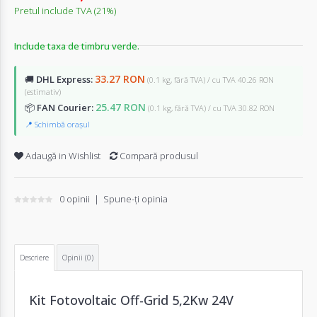
Pretul include TVA (21%)
Include taxa de timbru verde.
33.27 RON
🚚
DHL Express:
(0.1 kg, fără TVA) / cu TVA 40.26 RON
(estimativ)
25.47 RON
📦
FAN Courier:
(0.1 kg, fără TVA) / cu TVA 30.82 RON
📍 Schimbă orașul
Adaugă in Wishlist
Compară produsul
0 opinii
|
Spune-ţi opinia
Descriere
Opinii (0)
Kit Fotovoltaic Off-Grid 5,2Kw 24V