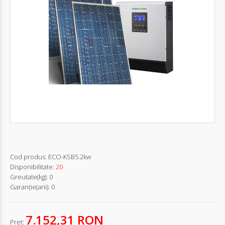
Autentifică-
te
Înregistrează-
te
Configurator
Cerere
Oferta
Cod produs:
ECO-KSB5.2kw
Disponibilitate:
20
Greutate(kg):
0
Garanţie(ani):
0
7.152,31 RON
Pret: