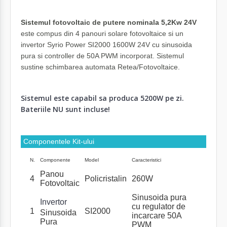
Sistemul fotovoltaic de putere nominala 5,2Kw 24V
este compus din 4 panouri solare fotovoltaice si un
invertor Syrio Power SI2000 1600W 24V cu sinusoida
pura si controller de 50A PWM incorporat. Sistemul
sustine schimbarea automata Retea/Fotovoltaice.
Sistemul este capabil sa produca 5200W pe zi.
Baterii
le NU sunt incluse!
Componentele Kit-ului
N.
Componente
Model
Caracteristici
Panou
4
Policristalin
260W
Fotovoltaic
Sinusoida pura
Invertor
cu regulator de
1
SI2000
Sinusoida
incarcare 50A
Pura
PWM