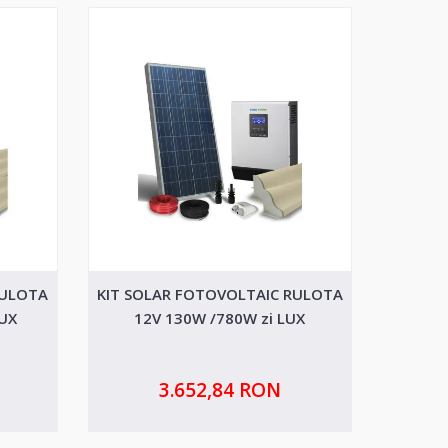
RULOTA
KIT SOLAR FOTOVOLTAIC RULOTA
KIT SO
LUX
12V 130W /780W zi LUX
12
3.652,84 RON