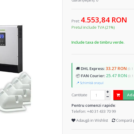
Garanţie(ani):
0
4.553,84 RON
Pret:
Pretul include TVA (21%)
Include taxa de timbru verde.
33.27 RON
🚚
DHL Express:
(0.1
25.47 RON
📦
FAN Courier:
(0.1
📍 Schimbă orașul
Cantitate
Ada
Pentru comenzi rapide
:
Telefon:
+40 31 433 70 99
Adaugă in Wishlist
Compară 