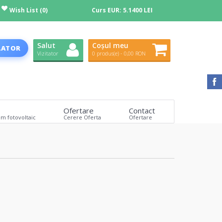
Wish List (0)
Curs EUR:
5.1400 LEI
Salut
Coșul meu
LATOR
Vizitator
0 produs(e) - 0,00 RON
Ofertare
Contact
em fotovoltaic
Cerere Oferta
Ofertare