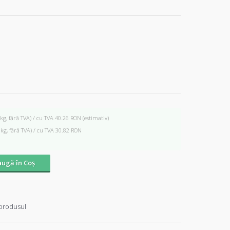
 kg, fără TVA) / cu TVA 40.26 RON
(estimativ)
 kg, fără TVA) / cu TVA 30.82 RON
ugă în Coş
produsul