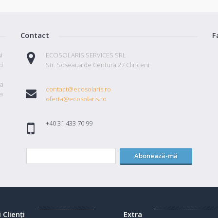
Contact
F
i
ECOSOLARIS SERVICES SRL
id
Str. Soseaua de Centura 27 Clinceni
ta
contact@ecosolaris.ro
a
oferta@ecosolaris.ro
+40 31 433 70 99
Abonează-mă
i Clienţi
Extra