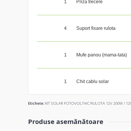
1
Priza trecere
4
Suport fixare rulota
1
Mufe panou (mama-tata)
1
Chit cablu solar
Etichete:
KIT SOLAR FOTOVOLTAIC RULOTA 12V 200W / 120
Produse asemănătoare