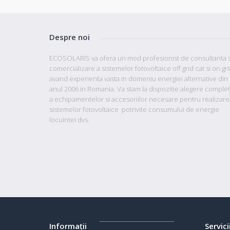
Despre noi
ECOSOLARIS va ofera un mod profesionist de consultanta s
comercializare a sistemelor fotovoltaice off grid cat si on gr
avand
experienta vasta in domeniu energiei alternative din
anul 2006 in Romania. Va stam la dispozitie
alegere comple
a echipamentelor si accesoriilor necesare pentru realizare
sistemelor fotovoltaice potrivite consumului de energie
locuintei dvs.
Informaţii
Servici