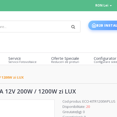
RON Lei
B2B INSTA
Servicii
Oferte Speciale
Configurator
Servicii Fotovoltaice
Reduceri de preturi
Configurare sist
 1200W zi LUX
 12V 200W / 1200W zi LUX
Cod produs:
ECO-KITR1200WPLUS
Disponibilitate:
20
Greutate(kg):
0