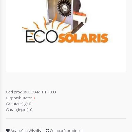
Autentifică-
te
Înregistrează-
te
Configurator
Cerere
Oferta
Cod produs:
ECO-MHTP1000
Disponibilitate:
3
Greutate(kg):
0
Garanţie(ani):
0
Adaugă in Wishlist
Compară produsul