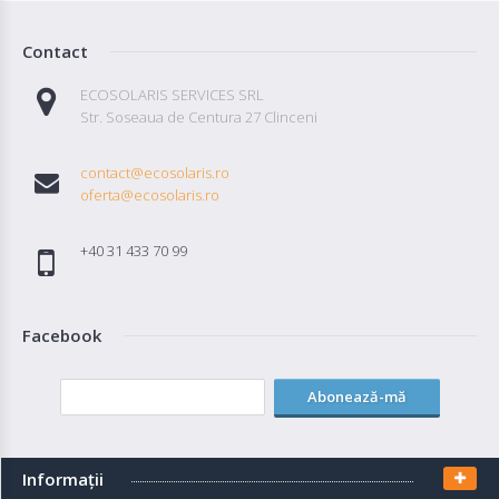
Contact
ECOSOLARIS SERVICES SRL
Str. Soseaua de Centura 27 Clinceni
contact@ecosolaris.ro
oferta@ecosolaris.ro
+40 31 433 70 99
Facebook
Abonează-mă
Informaţii