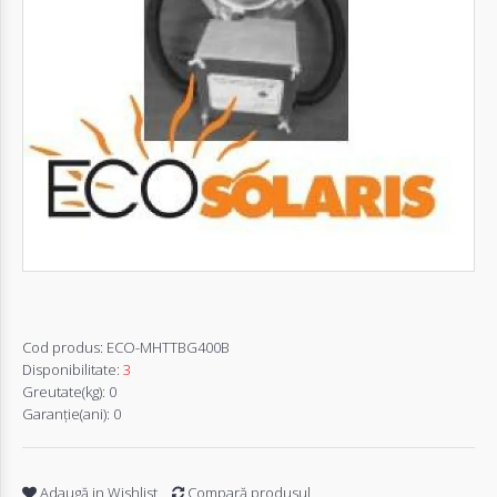
Autentifică-
te
Înregistrează-
te
Configurator
Cerere
Oferta
Cod produs:
ECO-MHTTBG400B
Disponibilitate:
3
Greutate(kg):
0
Garanţie(ani):
0
Adaugă in Wishlist
Compară produsul