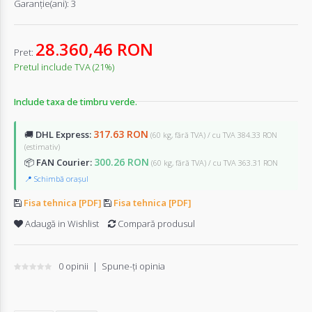
Garanţie(ani):
3
28.360,46 RON
Pret:
Pretul include TVA (21%)
Include taxa de timbru verde.
317.63 RON
🚚
DHL Express:
(60 kg, fără TVA) / cu TVA 384.33 RON
(estimativ)
300.26 RON
📦
FAN Courier:
(60 kg, fără TVA) / cu TVA 363.31 RON
📍 Schimbă orașul
Fisa tehnica [PDF]
Fisa tehnica [PDF]
Adaugă in Wishlist
Compară produsul
0 opinii
|
Spune-ţi opinia