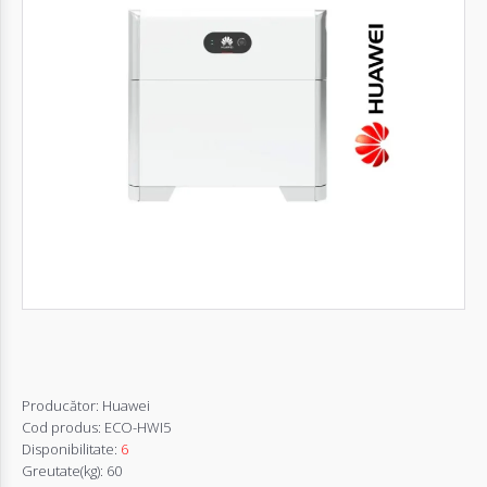
Autentifică-
te
Înregistrează-
te
Configurator
Cerere
Oferta
Producător:
Huawei
Cod produs:
ECO-HWI5
Disponibilitate:
6
Greutate(kg):
60