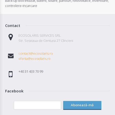
Back-up Box trifazat
,
baterii
,
solare
,
panouri
,
fotovoltaice
,
invertoare
,
controlere-incarcare
Contact
ECOSOLARIS SERVICES SRL
Str. Soseaua de Centura 27 Clinceni
contact@ecosolaris.ro
oferta@ecosolaris.ro
+40 31 433 70 99
Facebook
Abonează-mă