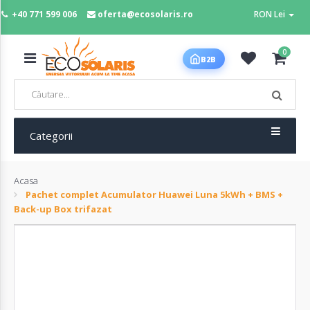
+40 771 599 006
oferta@ecosolaris.ro
RON Lei
MENIU
0
B2B
Acasa
Panouri
fotovoltaice
Categorii
Acasa
Sisteme
Pachet complet Acumulator Huawei Luna 5kWh + BMS +
fotovoltaice
Back-up Box trifazat
Baterii
deep
cycle