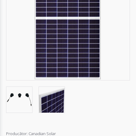
Autentifică-
te
Înregistrează-
te
Configurator
Cerere
Oferta
Producător:
Canadian Solar