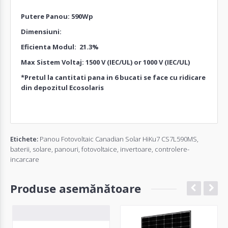
Putere Panou: 590Wp
Dimensiuni:
Eficienta Modul: 21.3%
Max Sistem Voltaj: 1500 V (IEC/UL) or 1000 V (IEC/UL)
*Pretul la cantitati pana in 6 bucati se face cu ridicare
din depozitul Ecosolaris
Etichete:
Panou Fotovoltaic Canadian Solar HiKu7 CS7L590MS
,
baterii
,
solare
,
panouri
,
fotovoltaice
,
invertoare
,
controlere-
incarcare
Produse asemănătoare