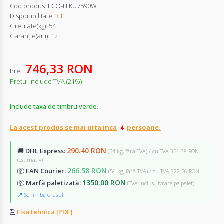
Cod produs:
ECO-HIKU7590W
Disponibilitate:
33
Greutate(kg):
54
Garanţie(ani):
12
746,33 RON
Pret:
Pretul include TVA (21%)
Include taxa de timbru verde.
La acest produs se mai uita inca
persoane.
290.40 RON
🚚
DHL Express:
(54 kg, fără TVA) / cu TVA 351.38 RON
(estimativ)
266.58 RON
📦
FAN Courier:
(54 kg, fără TVA) / cu TVA 322.56 RON
1350.00 RON
📦
Marfă paletizată:
(TVA inclus, livrare pe palet)
📍 Schimbă orașul
Fisa tehnica [PDF]