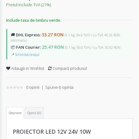
Pretul include TVA (21%)
Include taxa de timbru verde.
33.27 RON
🚚
DHL Express:
(0.1 kg, fără TVA) / cu TVA 40.26 RON
(estimativ)
25.47 RON
📦
FAN Courier:
(0.1 kg, fără TVA) / cu TVA 30.82 RON
📍 Schimbă orașul
Adaugă in Wishlist
Compară produsul
0 opinii
|
Spune-ţi opinia
Descriere
Opinii (0)
PROIECTOR LED 12V 24V 10W