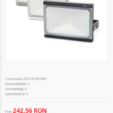
Autentifică-
te
Înregistrează-
te
Configurator
Cerere
Oferta
Cod produs:
ECO-PLED10W
Disponibilitate:
1
Greutate(kg):
0
Garanţie(ani):
0
242,56 RON
Pret: