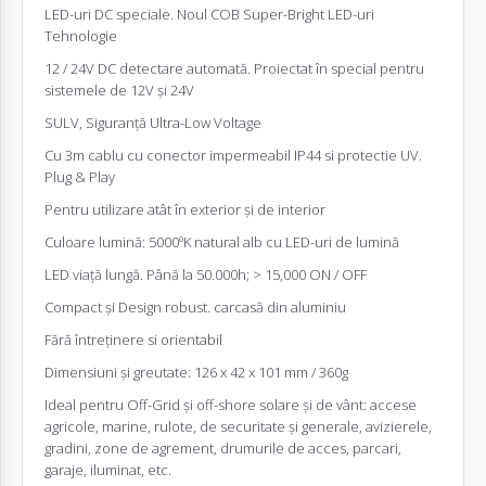
LED-uri DC speciale. Noul COB Super-Bright LED-uri
Tehnologie
12 / 24V DC detectare automată. Proiectat în special pentru
sistemele de 12V și 24V
SULV, Siguranță Ultra-Low Voltage
Cu 3m cablu cu conector impermeabil IP44 si protectie UV.
Plug & Play
Pentru utilizare atât în exterior și de interior
Culoare lumină: 5000ºK natural alb cu LED-uri de lumină
LED viață lungă. Până la 50.000h; > 15,000 ON / OFF
Compact și Design robust. carcasă din aluminiu
Fără întreținere si orientabil
Dimensiuni și greutate: 126 x 42 x 101 mm / 360g
Ideal pentru Off-Grid și off-shore solare și de vânt: accese
agricole, marine, rulote, de securitate și generale, avizierele,
gradini, zone de agrement, drumurile de acces, parcari,
garaje, iluminat, etc.