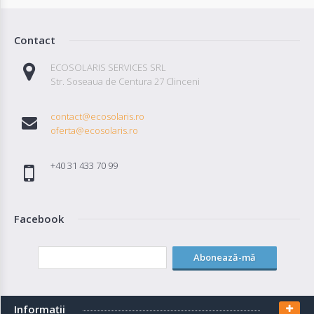
Contact
ECOSOLARIS SERVICES SRL
Str. Soseaua de Centura 27 Clinceni
contact@ecosolaris.ro
oferta@ecosolaris.ro
+40 31 433 70 99
Facebook
Abonează-mă
Informaţii