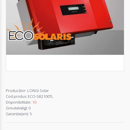
Autentifică-
te
Înregistrează-
te
Configurator
Cerere
Oferta
Producător:
LONGi Solar
Cod produs:
ECO-SB2100TL
Disponibilitate:
10
Greutate(kg):
0
Garanţie(ani):
5