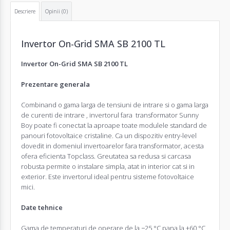
Descriere
Opinii (0)
Invertor
On-Grid SMA SB 2100 TL
Invertor
On-Grid SMA SB 2100 TL
Prezentare generala
Combinand o gama larga de tensiuni de intrare si o gama larga
de curenti de intrare , invertorul fara transformator Sunny
Boy poate fi conectat la aproape toate modulele standard de
panouri fotovoltaice cristaline. Ca un dispozitiv entry-level
dovedit in domeniul invertoarelor fara transformator, acesta
ofera eficienta Topclass. Greutatea sa redusa si carcasa
robusta permite o instalare simpla, atat in interior cat si in
exterior. Este invertorul ideal pentru sisteme fotovoltaice
mici.
Date tehnice
Gama de temperaturi de operare de la −25 °C pana la +60 °C