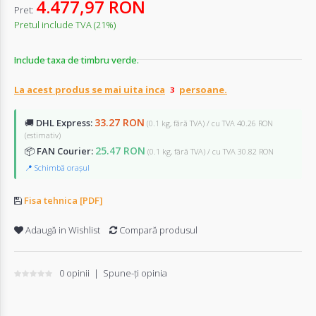
4.477,97 RON
Pret:
Pretul include TVA (21%)
Include taxa de timbru verde.
La acest produs se mai uita inca
persoane.
33.27 RON
🚚
DHL Express:
(0.1 kg, fără TVA) / cu TVA 40.26 RON
(estimativ)
25.47 RON
📦
FAN Courier:
(0.1 kg, fără TVA) / cu TVA 30.82 RON
📍 Schimbă orașul
Fisa tehnica [PDF]
Adaugă in Wishlist
Compară produsul
0 opinii
|
Spune-ţi opinia