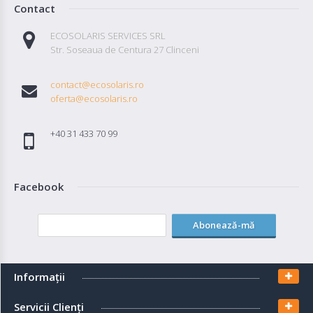
Contact
ECOSOLARIS SERVICES SRL
Str. Soseaua de Centura 27 Clinceni
contact@ecosolaris.ro
oferta@ecosolaris.ro
+40 31 433 70 99
Facebook
Abonează-mă
Informaţii
Servicii Clienţi