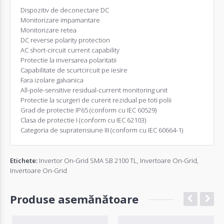
Dispozitiv de deconectare DC
Monitorizare impamantare
Monitorizare retea
DC reverse polarity protection
AC short-circuit current capability
Protectie la inversarea polaritatii
Capabilitate de scurtcircuit pe iesire
Fara izolare galvanica
All-pole-sensitive residual-current monitoring unit
Protectie la scurgeri de curent rezidual pe toti polii
Grad de protectie IP65 (conform cu IEC 60529)
Clasa de protectie I (conform cu IEC 62103)
Categoria de supratensiune III (conform cu IEC 60664-1)
Etichete:
Invertor On-Grid SMA SB 2100 TL
,
Invertoare On-Grid
,
Invertoare On-Grid
Produse asemănătoare