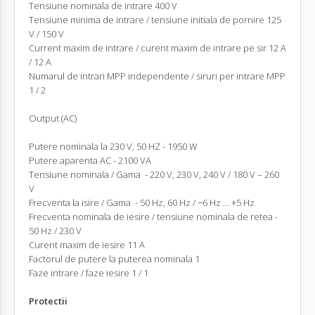
Tensiune nominala de intrare 400 V
Tensiune minima de intrare / tensiune initiala de pornire 125
V / 150 V
Current maxim de intrare / curent maxim de intrare pe sir 12 A
/ 12 A
Numarul de intrari MPP independente / siruri per intrare MPP
1 / 2
Output (AC)
Putere nominala la 230 V, 50 HZ - 1950 W
Putere aparenta AC - 2100 VA
Tensiune nominala / Gama - 220 V, 230 V, 240 V / 180 V – 260
V
Frecventa la isire / Gama - 50 Hz, 60 Hz / −6 Hz ... +5 Hz
Frecventa nominala de iesire / tensiune nominala de retea -
50 Hz / 230 V
Curent maxim de iesire 11 A
Factorul de putere la puterea nominala 1
Faze intrare / faze iesire 1 / 1
Protectii