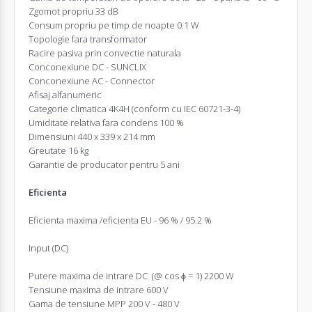
Zgomot propriu 33 dB
Consum propriu pe timp de noapte 0.1 W
Topologie fara transformator
Racire pasiva prin convectie naturala
Conconexiune DC - SUNCLIX
Conconexiune AC - Connector
Afisaj alfanumeric
Categorie climatica 4K4H (conform cu IEC 60721-3-4)
Umiditate relativa fara condens 100 %
Dimensiuni 440 x 339 x 214 mm
Greutate 16 kg
Garantie de producator pentru 5 ani
Eficienta
Eficienta maxima /eficienta EU - 96 % / 95.2 %
Input (DC)
Putere maxima de intrare DC (@ cos ϕ = 1) 2200 W
Tensiune maxima de intrare 600 V
Gama de tensiune MPP 200 V - 480 V