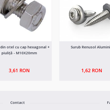
 din otel cu cap hexagonal +
Surub Renusol Alumin
piuliță - M10X20mm
3,61 RON
1,62 RON
Contact
F