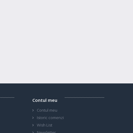
Contul meu
Contul meu
Istoric comenzi
Wish List
Newsletter