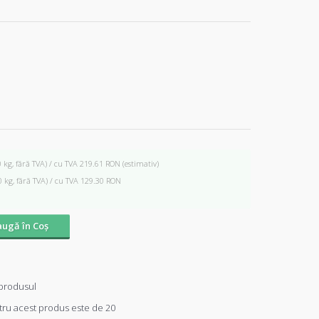
0 kg, fără TVA) / cu TVA 219.61 RON
(estimativ)
0 kg, fără TVA) / cu TVA 129.30 RON
ugă în Coş
produsul
ru acest produs este de 20