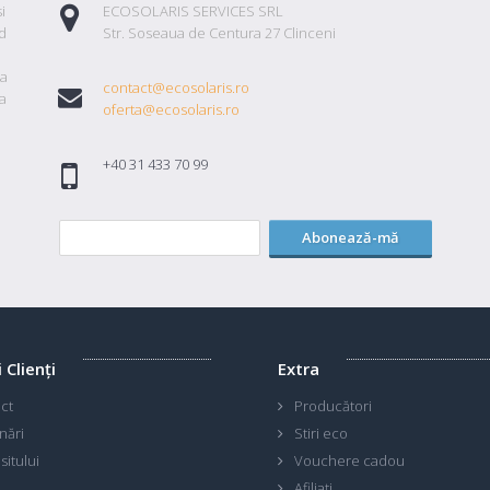
i
ECOSOLARIS SERVICES SRL
id
Str. Soseaua de Centura 27 Clinceni
ta
contact@ecosolaris.ro
a
oferta@ecosolaris.ro
+40 31 433 70 99
Abonează-mă
i Clienţi
Extra
ct
Producători
nări
Stiri eco
sitului
Vouchere cadou
Afiliaţi