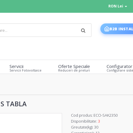
RON Lei
B2B INSTA
Servicii
Oferte Speciale
Configurator
Servicii Fotovoltaice
Reduceri de preturi
Configurare sist
S TABLA
Cod produs:
ECO-SAK2350
Disponibilitate:
3
Greutate(kg):
30