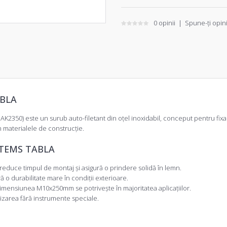
0 opinii
|
Spune-ţi opin
ABLA
2350) este un surub auto-filetant din oțel inoxidabil, conceput pentru fixarea
în materialele de construcție.
STEMS TABLA
reduce timpul de montaj și asigură o prindere solidă în lemn.
ă o durabilitate mare în condiții exterioare.
dimensiunea M10x250mm se potrivește în majoritatea aplicațiilor.
izarea fără instrumente speciale.