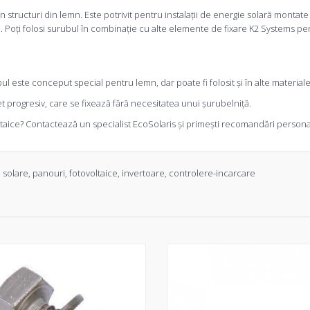
în structuri din lemn. Este potrivit pentru instalații de energie solară montate
Poți folosi surubul în combinație cu alte elemente de fixare K2 Systems pen
l este conceput special pentru lemn, dar poate fi folosit și în alte materia
et progresiv, care se fixează fără necesitatea unui șurubelniță.
taice? Contactează un specialist EcoSolaris și primești recomandări personali
,
solare
,
panouri
,
fotovoltaice
,
invertoare
,
controlere-incarcare