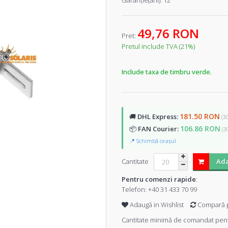
Garanţie(ani):
12
49,76 RON
Pret:
Pretul include TVA (21%)
Include taxa de timbru verde.
181.50 RON
🚚
DHL Express:
(3
106.86 RON
📦
FAN Courier:
(3
📍 Schimbă orașul
Cantitate
Ada
Pentru comenzi rapide
:
Telefon:
+40 31 433 70 99
Adaugă in Wishlist
Compară 
Cantitate minimă de comandat pent