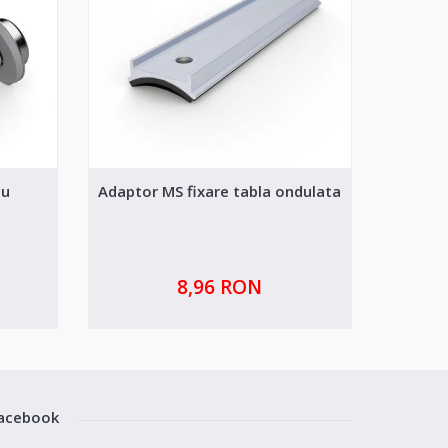
iu
Adaptor MS fixare tabla ondulata
Siste
8,96 RON
acebook