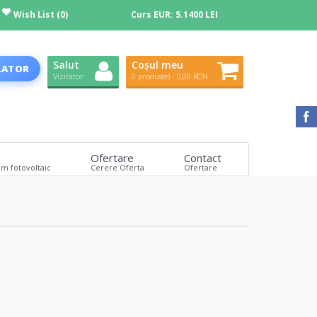
Wish List (0)
Curs EUR:
5.1400 LEI
Salut
Coșul meu
LATOR
Vizitator
0 produs(e) - 0,00 RON
Ofertare
Contact
em fotovoltaic
Cerere Oferta
Ofertare