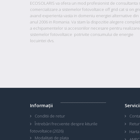
ECOSOLARIS va ofera un mod profesionist de consultanta s
comercializare a sistemelor fotovoltaice off grid cat si on gr
avand
experienta vasta in domeniu energiei alternative din
anul 2006 in Romania. Va stam la dispozitie
alegere comple
a echipamentelor si accesoriilor necesare pentru realizare
sistemelor fotovoltaice potrivite consumului de energie
locuintei dvs.
Informaţii
Servici
Conditii de retur
Conta
Întrebări frecvente despre kiturile
Retur
fotovoltaice (2026)
Harta 
Modalitati de plata
ANPC