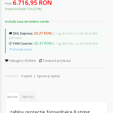
6.716,95 RON
Pret:
Pretul include TVA (21%)
Include taxa de timbru verde.
33.27 RON
🚚
DHL Express:
(0.1 kg, fără TVA) / cu TVA 40.26 RON
(estimativ)
25.47 RON
📦
FAN Courier:
(0.1 kg, fără TVA) / cu TVA 30.82 RON
📍 Schimbă orașul
Adaugă in Wishlist
Compară produsul
0 opinii
|
Spune-ţi opinia
Descriere
Opinii (0)
tablou protectie fotovoltaice 8 string