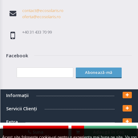
contact@ecosolaris.ro
oferta@ecosolaris.ro
+40 31 433 70 99
Facebook
Abonează-mă
Informaţii
Servicii Clienţi
Extra
Suna
Adaugă în Coş
Contul meu
Acest site foloseste cookie-uri pentru o experienta mai buna pe site. Va rog,