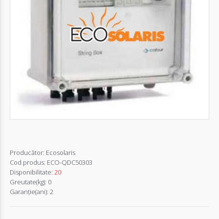
Autentifică-
te
Înregistrează-
te
Configurator
Cerere
Oferta
Producător:
Ecosolaris
Cod produs:
ECO-QDC50303
Disponibilitate:
20
Greutate(kg):
0
Garanţie(ani):
2