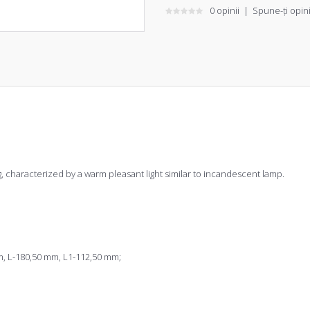
0 opinii
|
Spune-ţi opin
g, characterized by a warm pleasant light similar to incandescent lamp.
m, L-180,50 mm, L1-112,50 mm;