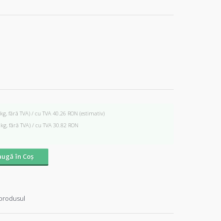
 kg, fără TVA) / cu TVA 40.26 RON
(estimativ)
 kg, fără TVA) / cu TVA 30.82 RON
ugă în Coş
produsul