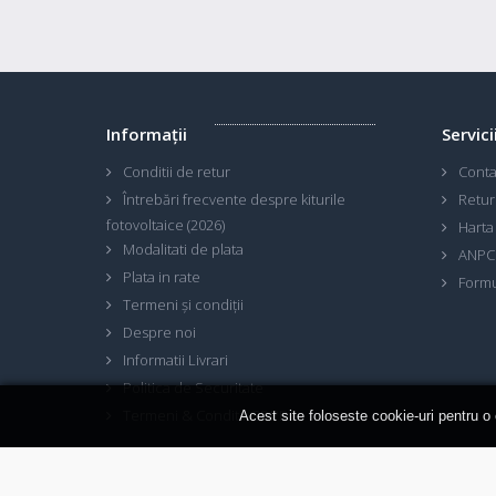
Informaţii
Servici
Conditii de retur
Conta
Întrebări frecvente despre kiturile
Retur
fotovoltaice (2026)
Harta 
Modalitati de plata
ANPC
Plata in rate
Formu
Termeni și condiții
Despre noi
Informatii Livrari
Politica de Securitate
Termeni & Conditii GDPR
Acest site foloseste cookie-uri pentru o