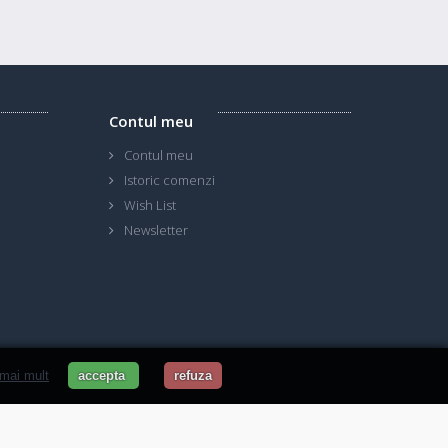
Contul meu
Contul meu
Istoric comenzi
Wish List
Newsletter
 mai mult
accepta
refuza