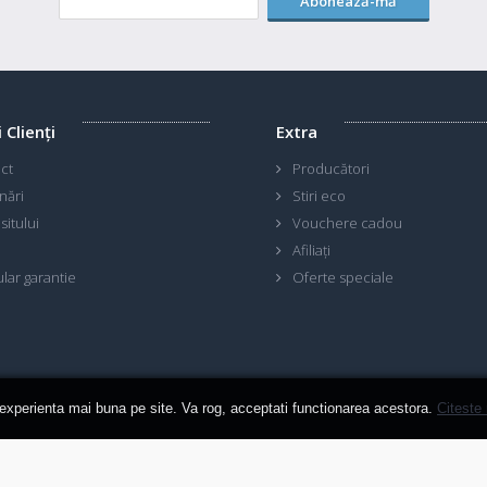
Abonează-mă
i Clienţi
Extra
ct
Producători
nări
Stiri eco
sitului
Vouchere cadou
Afiliaţi
lar garantie
Oferte speciale
 experienta mai buna pe site. Va rog, acceptati functionarea acestora.
Citeste