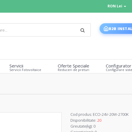
RON Lei
B2B INSTA
Servicii
Oferte Speciale
Configurator
Servicii Fotovoltaice
Reduceri de preturi
Configurare sist
Cod produs:
ECO-24V-20W-2700K
Disponibilitate:
20
Greutate(kg):
0