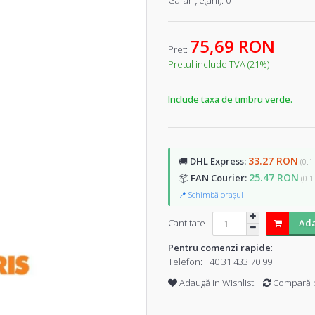
Garanţie(ani):
0
75,69 RON
Pret:
Pretul include TVA (21%)
Include taxa de timbru verde.
33.27 RON
🚚
DHL Express:
(0.1
25.47 RON
📦
FAN Courier:
(0.1
📍 Schimbă orașul
Cantitate
Ada
Pentru comenzi rapide
:
Telefon:
+40 31 433 70 99
Adaugă in Wishlist
Compară 