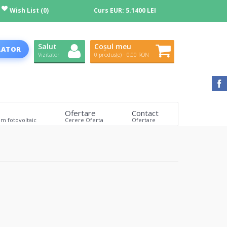
Wish List (0)
Curs EUR:
5.1400 LEI
Salut
Coșul meu
LATOR
Vizitator
0 produs(e) - 0,00 RON
Ofertare
Contact
em fotovoltaic
Cerere Oferta
Ofertare