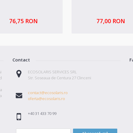
76,75 RON
77,00 RON
Contact
F
i
ECOSOLARIS SERVICES SRL
id
Str. Soseaua de Centura 27 Clinceni
ta
contact@ecosolaris.ro
a
oferta@ecosolaris.ro
+40 31 433 70 99