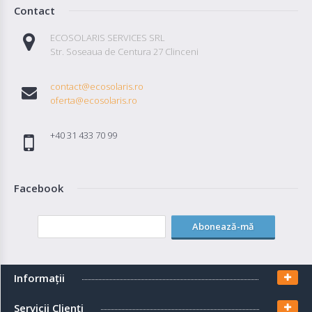
Contact
ECOSOLARIS SERVICES SRL
Str. Soseaua de Centura 27 Clinceni
contact@ecosolaris.ro
oferta@ecosolaris.ro
+40 31 433 70 99
Facebook
Abonează-mă
Informaţii
Servicii Clienţi