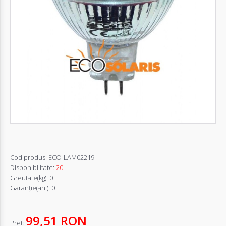
Autentifică-
te
Înregistrează-
te
Configurator
Cerere
Oferta
Cod produs:
ECO-LAM02219
Disponibilitate:
20
Greutate(kg):
0
Garanţie(ani):
0
99,51 RON
Pret: