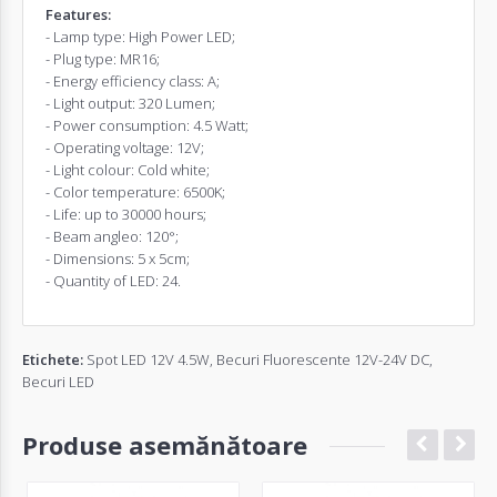
Features:
-
Lamp type:
High Power LED
;
-
Plug type
: MR16;
-
Energy efficiency class
: A;
-
Light output
: 320 Lumen;
-
Power consumption
: 4.5 Watt;
-
Operating voltage
: 12V;
-
Light colour
:
Cold white
;
-
Color temperature
: 6500K;
-
Life
:
up to 30000 hours
;
-
Beam angle
o: 120°;
-
Dimensions:
5 x 5cm
;
- Quantity of LED: 24.
Etichete:
Spot LED 12V 4.5W
,
Becuri Fluorescente 12V-24V DC
,
Becuri LED
Produse asemănătoare