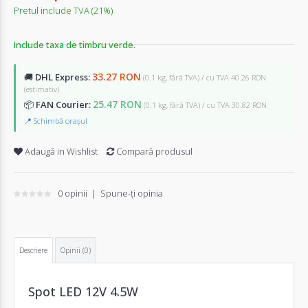
Pretul include TVA (21%)
Include taxa de timbru verde.
33.27 RON
🚚
DHL Express:
(0.1 kg, fără TVA) / cu TVA 40.26 RON
(estimativ)
25.47 RON
📦
FAN Courier:
(0.1 kg, fără TVA) / cu TVA 30.82 RON
📍 Schimbă orașul
Adaugă in Wishlist
Compară produsul
0 opinii
|
Spune-ţi opinia
Descriere
Opinii (0)
Spot LED 12V 4.5W