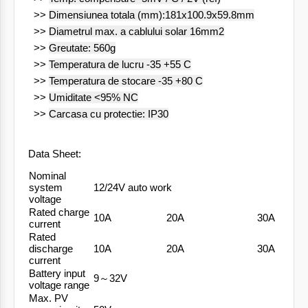
>>
Dimensiunea totala (mm):181x100.9x59.8mm
>>
Diametrul max. a cablului solar 16mm2
>>
Greutate: 560g
>>
Temperatura de lucru -35 +55 C
>>
Temperatura de stocare -35 +80 C
>>
Umiditate <95% NC
>>
Carcasa cu protectie: IP30
Data Sheet:
Nominal
system
12/24V auto work
voltage
Rated charge
10A
20A
30A
current
Rated
discharge
10A
20A
30A
current
Battery input
9～32V
voltage range
Max. PV