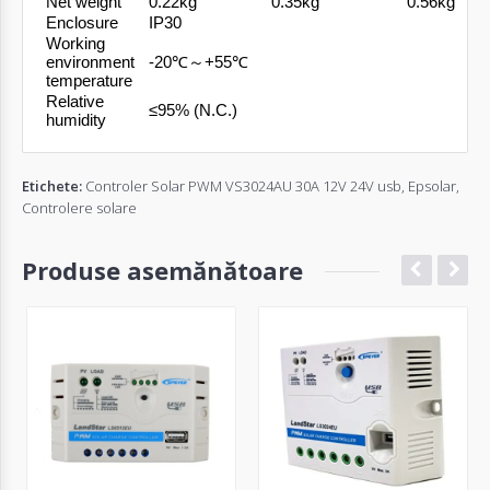
Net weight
0.22kg
0.35kg
0.56kg
Enclosure
IP30
Working
environment
-20℃～+55℃
temperature
Relative
≤95% (N.C.)
humidity
Etichete:
Controler Solar PWM VS3024AU 30A 12V 24V usb
,
Epsolar
,
Controlere solare
Produse asemănătoare