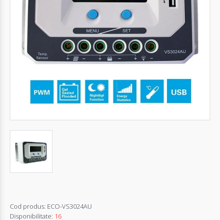
Autentifică-
te
Înregistrează-
te
Configurator
Cerere
Oferta
Cod produs:
ECO-VS3024AU
Disponibilitate:
16