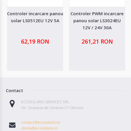
Controler incarcare panou
Controler PWM incarcare
solar LS0512EU 12V 5A
panou solar LS3024EU
12V / 24V 30A
62,19 RON
261,21 RON
Contact
ECOSOLARIS SERVICES SRL
Str. Soseaua de Centura 27 Clinceni
contact@ecosolaris.ro
oferta@ecosolaris.ro