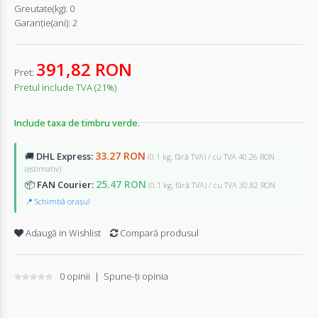
Greutate(kg):
0
Garanţie(ani):
2
391,82 RON
Pret:
Pretul include TVA (21%)
Include taxa de timbru verde.
33.27 RON
🚚
DHL Express:
(0.1 kg, fără TVA) / cu TVA 40.26 RON
(estimativ)
25.47 RON
📦
FAN Courier:
(0.1 kg, fără TVA) / cu TVA 30.82 RON
📍 Schimbă orașul
Adaugă in Wishlist
Compară produsul
0 opinii
|
Spune-ţi opinia