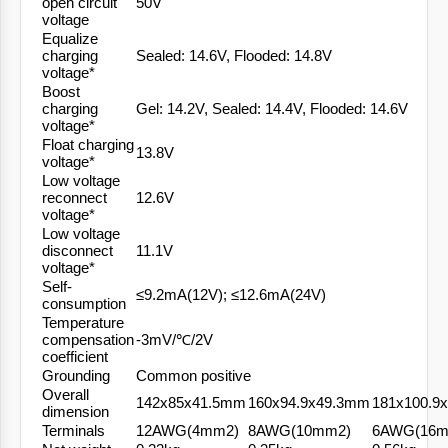
open circuit
50V
voltage
Equalize
charging
Sealed: 14.6V, Flooded: 14.8V
voltage*
Boost
charging
Gel: 14.2V, Sealed: 14.4V, Flooded: 14.6V
voltage*
Float charging
13.8V
voltage*
Low voltage
reconnect
12.6V
voltage*
Low voltage
disconnect
11.1V
voltage*
Self-
≤9.2mA(12V); ≤12.6mA(24V)
consumption
Temperature
compensation
-3mV/℃/2V
coefficient
Grounding
Common positive
Overall
142x85x41.5mm
160x94.9x49.3mm
181x100.9
dimension
Terminals
12AWG(4mm2)
8AWG(10mm2)
6AWG(16m