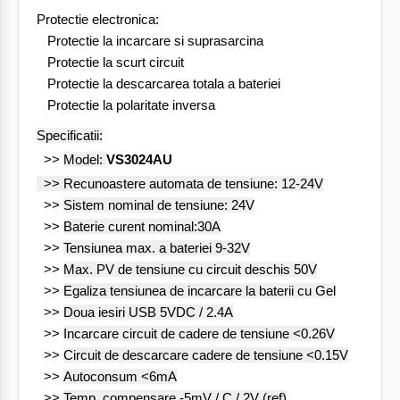
Protectie electronica:
Protectie la incarcare si suprasarcina
Protectie la
scurt
circuit
Protectie la descarcarea totala a bateriei
Protectie la polaritate inversa
Specificatii:
>>
Model:
VS3024AU
>> Recunoastere automata de tensiune: 12-24V
>>
Sistem nominal de tensiune: 24V
>>
Baterie curent nominal:30A
>>
Tensiunea max. a bateriei 9-32V
>>
Max. PV de tensiune cu circuit deschis 50V
>>
Egaliza tensiunea de incarcare la baterii cu Gel
>>
Doua iesiri USB 5VDC / 2.4A
>>
Incarcare circuit de cadere de tensiune <0.26V
>>
Circuit de descarcare cadere de tensiune <0.15V
>>
Autoconsum <6mA
>>
Temp. compensare -5mV / C / 2V (ref)