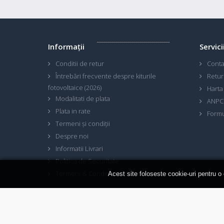
Informaţii
Servici
Conditii de retur
Conta
Întrebări frecvente despre kiturile
Retur
fotovoltaice (2026)
Harta 
Modalitati de plata
ANPC
Plata in rate
Formu
Termeni și condiții
Despre noi
Informatii Livrari
Politica de Securitate
Termeni & Conditii GDPR
Acest site foloseste cookie-uri pentru o