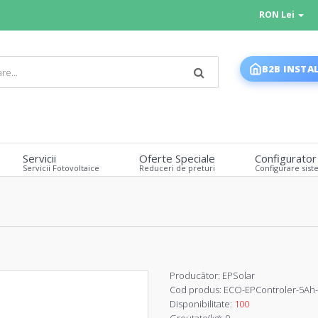
RON Lei
B2B INSTA
Servicii
Oferte Speciale
Configurator
Servicii Fotovoltaice
Reduceri de preturi
Configurare sist
Producător:
EPSolar
Cod produs:
ECO-EPControler-5Ah
Disponibilitate:
100