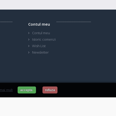
Contul meu
Contul meu
Istoric comenzi
Wish List
Newsletter
 mai mult
accepta
refuza