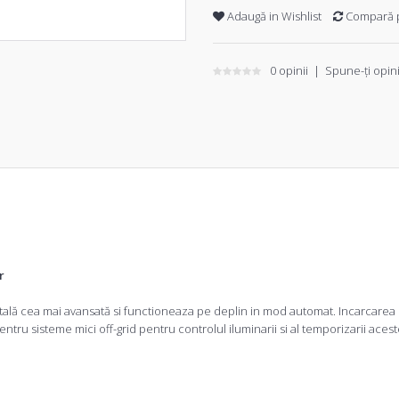
Adaugă in Wishlist
Compară 
0 opinii
|
Spune-ţi opin
r
itală cea mai avansată si functioneaza pe deplin in mod automat. Incarcare
entru sisteme mici off-grid pentru controlul iluminarii si al temporizarii acest