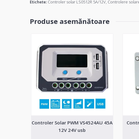
Etichete:
Controler solar LS0512R 5A/12V
,
Controlere solar
Produse asemănătoare
Controler Solar PWM VS4524AU 45A
Contr
12V 24V usb