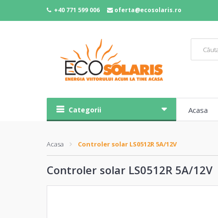
+40 771 599 006
oferta@ecosolaris.ro
Categorii
Acasa
Acasa
Controler solar LS0512R 5A/12V
Controler solar LS0512R 5A/12V