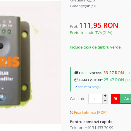
Greutate(kg):
0
Garanţie(ani):
0
111,95 RON
Pret:
Pretul include TVA (21%)
Include taxa de timbru verde.
33.27 RON
🚚
DHL Express:
(0.1
25.47 RON
📦
FAN Courier:
(0.1
📍 Schimbă orașul
Cantitate
Ada
Fisa tehnica [PDF]
Pentru comenzi rapide
:
Telefon:
+40 31 433 70 99