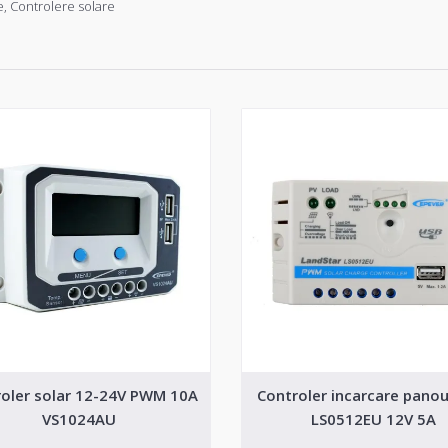
e
,
Controlere solare
oler solar 12-24V PWM 10A
Controler incarcare panou
VS1024AU
LS0512EU 12V 5A