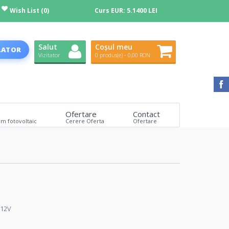
Wish List (0)
Curs EUR:
5.1400 LEI
Salut
Coșul meu
LATOR
Vizitator
0 produs(e) - 0,00 RON
Ofertare
Contact
em fotovoltaic
Cerere Oferta
Ofertare
-12V