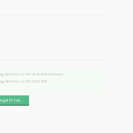
 kg, fără TVA) / cu TVA 40.26 RON
(estimativ)
 kg, fără TVA) / cu TVA 30.82 RON
ugă în Coş