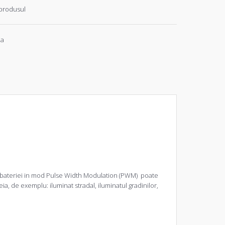
produsul
ia
a bateriei in mod Pulse Width Modulation (PWM) poate
eia, de exemplu: iluminat stradal, iluminatul gradinilor,