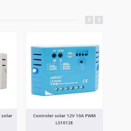
 solar
Controler solar 12V 10A PWM
Contr
LS1012E
sola