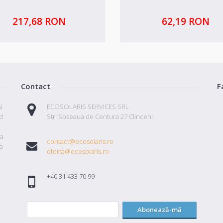
217,68 RON
62,19 RON
Contact
F
i
ECOSOLARIS SERVICES SRL
id
Str. Soseaua de Centura 27 Clinceni
ta
contact@ecosolaris.ro
a
oferta@ecosolaris.ro
+40 31 433 70 99
Abonează-mă