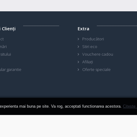
i Clienţi
Extra
ct
Producători
nări
Stiri eco
sitului
Vouchere cadou
Afiliaţi
lar garantie
Oferte speciale
 experienta mai buna pe site. Va rog, acceptati functionarea acestora.
Citeste