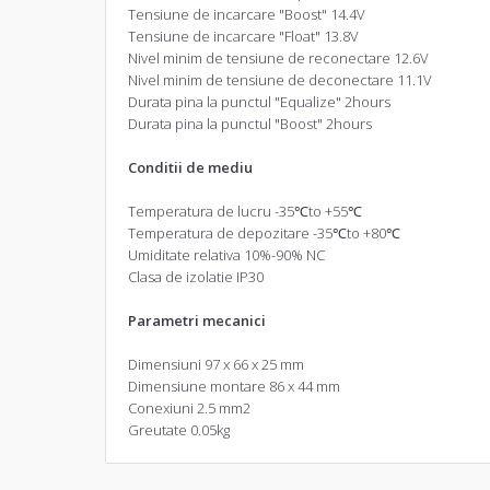
Tensiune de incarcare "Boost" 14.4V
Tensiune de incarcare "Float" 13.8V
Nivel minim de tensiune de reconectare 12.6V
Nivel minim de tensiune de deconectare 11.1V
Durata pina la punctul "Equalize" 2hours
Durata pina la punctul "Boost" 2hours
Conditii de mediu
Temperatura de lucru -35℃to +55℃
Temperatura de depozitare -35℃to +80℃
Umiditate relativa 10%-90% NC
Clasa de izolatie IP30
Parametri m
ecanici
Dimensiuni 97 x 66 x 25 mm
Dimensiune montare 86 x 44 mm
Conexiuni 2.5 mm2
Greutate 0.05kg