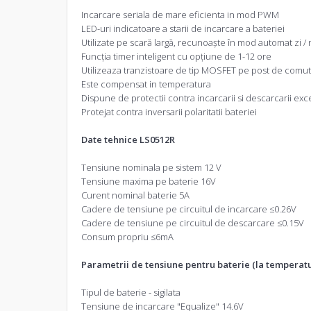
Incarcare seriala de mare eficienta in mod PWM
LED-uri indicatoare a starii de incarcare a bateriei
Utilizate pe scară largă, recunoaște în mod automat zi /
Funcția timer inteligent cu opțiune de 1-12 ore
Utilizeaza tranzistoare de tip MOSFET pe post de comut
Este compensat in temperatura
Dispune de protectii contra incarcarii si descarcarii exces
Protejat contra inversarii polaritatii bateriei
Date tehnice LS0512R
Tensiune nominala pe sistem 12 V
Tensiune maxima pe baterie 16V
Curent nominal baterie 5A
Cadere de tensiune pe circuitul de incarcare ≤0.26V
Cadere de tensiune pe circuitul de descarcare ≤0.15V
Consum propriu ≤6mA
Parametrii de tensiune pentru baterie (la temperat
Tipul de baterie - sigilata
Tensiune de incarcare "Equalize" 14.6V