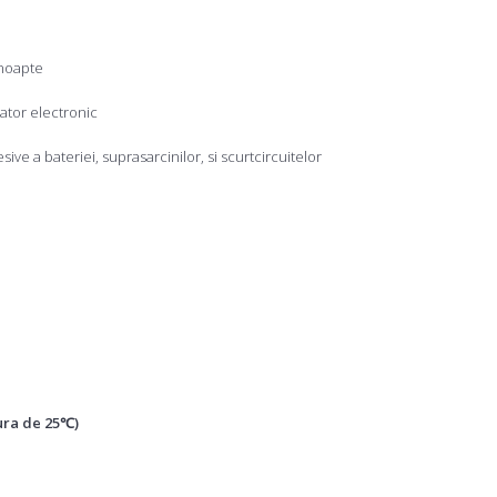
 noapte
ator electronic
ive a bateriei, suprasarcinilor, si scurtcircuitelor
ura de 25℃)