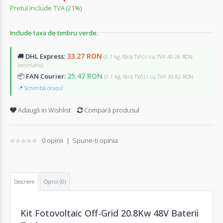
Pretul include TVA (21%)
Include taxa de timbru verde.
33.27 RON
🚚
DHL Express:
(0.1 kg, fără TVA) / cu TVA 40.26 RON
(estimativ)
25.47 RON
📦
FAN Courier:
(0.1 kg, fără TVA) / cu TVA 30.82 RON
📍 Schimbă orașul
Adaugă in Wishlist
Compară produsul
0 opinii
|
Spune-ţi opinia
Descriere
Opinii (0)
Kit Fotovoltaic Off-Grid 20.8Kw 48V
Baterii