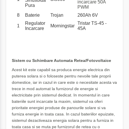
Sinusoida
incarcare 50A
Pura
PWM
8
Baterie
Trojan
260Ah 6V
Regulator
Tristar TS-45 -
1
Morningstar
Incarcare
45A
Sistem cu Schimbare Automata Retea/Fotovoltaice
Acest kit este capabil sa produca energie electrica din
puterea solara si o foloseste pentru nevoile tale proprii
domestice, iar in cazul in care este o necesitate acesta va
trece in mod automat la furnizorul de energie si
electricitate prin sistemul dedicat. In momentul in care
bateriile sunt incarcate la maxim, sistemul va oferi
prioritate energiei produse de panourile solare si va
furniza energie in toata casa. In cazul bateriilor epuizate,
sistemul dezactiveaza energia solara pentru a furniza in
toata casa si se muta pe furnizorul de retea cu o