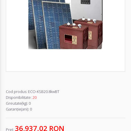
Autentifică-
te
Înregistrează-
te
Configurator
Cerere
Oferta
Cod produs:
ECO-KSB20.8kwBT
Disponibilitate:
20
Greutate(kg):
0
Garanţie(ani):
0
36.937,02 RON
Pret: