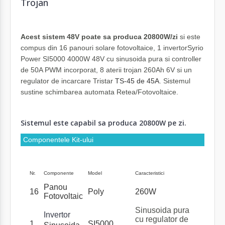
Trojan
Acest sistem 48V poate sa produca 20800W/zi
si este
compus din 16 panouri solare fotovoltaice, 1 invertorSyrio
Power SI5000 4000W 48V cu sinusoida pura si controller
de 50A PWM incorporat, 8 aterii trojan 260Ah 6V si un
regulator de incarcare Tristar
TS-45 de 45A
. Sistemul
sustine schimbarea automata Retea/Fotovoltaice.
Sistemul este capabil sa produca 20800W pe zi.
Componentele Kit-ului
Nr.
Componente
Model
Caracteristici
Panou
16
Poly
260W
Fotovoltaic
Sinusoida pura
Invertor
cu regulator de
1
SI5000