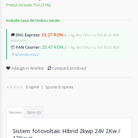
Pretul include TVA (21%)
Include taxa de timbru verde.
33.27 RON
🚚
DHL Express:
(0.1 kg, fără TVA) / cu TVA 40.26 RON
(estimativ)
25.47 RON
📦
FAN Courier:
(0.1 kg, fără TVA) / cu TVA 30.82 RON
📍 Schimbă orașul
Adaugă in Wishlist
Compară produsul
0 opinii
|
Spune-ţi opinia
Descriere
Opinii (0)
Sistem fotovoltaic Hibrid 2kwp 24V 2Kw /
12Kw zi