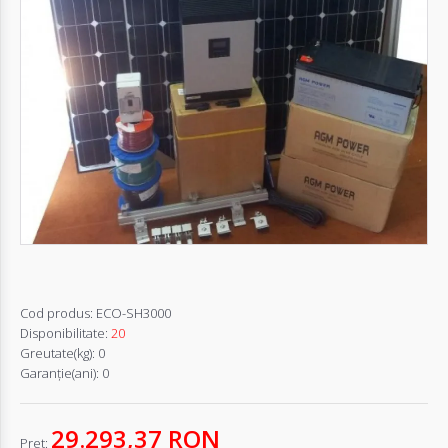
Autentifică-
te
Înregistrează-
te
Configurator
Cerere
Oferta
Cod produs:
ECO-SH3000
Disponibilitate:
20
Greutate(kg):
0
Garanţie(ani):
0
29.293,37 RON
Pret: