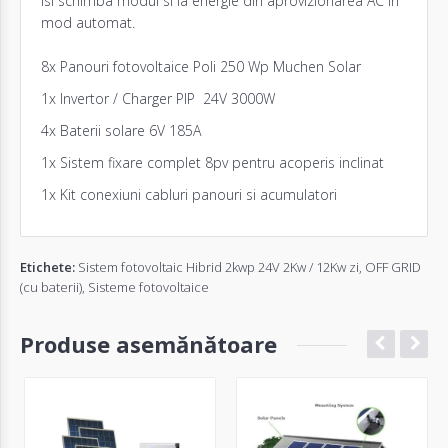
isi schimba modul si ia energie din aprovizionarea AC in
mod automat.
8x
Panouri fotovoltaice
Poli 250 Wp Muchen Solar
1x
Invertor
/ Charger PIP 24V 3000W
4x
Baterii
solare 6V 185A
1x
Sistem fixare
complet 8pv pentru acoperis inclinat
1x Kit conexiuni cabluri panouri si acumulatori
Etichete:
Sistem fotovoltaic Hibrid 2kwp 24V 2Kw / 12Kw zi
,
OFF GRID
(cu baterii)
,
Sisteme fotovoltaice
Produse asemănătoare