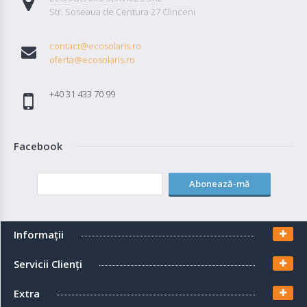
Str. Soseaua de Centura 27 Clinceni
contact@ecosolaris.ro
oferta@ecosolaris.ro
+40 31 433 70 99
Facebook
Abonează-mă
Informaţii
Servicii Clienţi
Extra