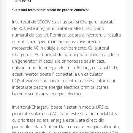
Sistemul fotovoltaic hibrid de putere 2000Wp:
Invertor
ul de 3000W cu sinus pur si Chargerul ajustabil
de 30A este integrat in unitatea MPPT, reducand
numarul de cabluri. Pornirea usoara a invertorului rezulta
curent scazut pentru incarcari reactive precum
motoarele AC in utilaje si echipamente. Cu ajutorul
Chargerului AC, bank-ul de baterii poate fi incarcat de la
un generator, in cazul zilelor noroase sau in cazul
utilizarii mari de energie electrica. Pe langa ecranul LCD,
acest invertor poate fi conectat la un calculator
PC(Software si cablu inclus) pentru a accesa informatii
indetaliate despre energia electrica primita, starea
bateriei si utilizarea energiei electrice.
Invertor
ul/Chargerul poate fi setat in modul UPS cu
prioritate solara sau AC. Cand este setat in modul UPS
cu prioritate solara, energia este luata direct din
panourile solare/baterii. Daca nu este energie suficienta,