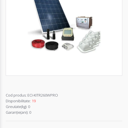
Autentifică-
te
Înregistrează-
te
Configurator
Cerere
Oferta
Cod produs:
ECI-KITR260WPRO
Disponibilitate:
19
Greutate(kg):
0
Garanţie(ani):
0