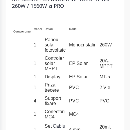
260W / 1560W zi PRO
Model
Detalii
Model
Componente
Panou
1
solar
Monocristalin
260W
fotovoltaic
Controler
20A-
1
solar
EP Solar
MPPT
MPPT
1
Display
EP Solar
MT-5
Priza
1
PVC
2 Vie
trecere
Support
4
PVC
PVC
fixare
Conectori
1
MC4
MC4
Set
Cablu
20ml.
1
4 mm