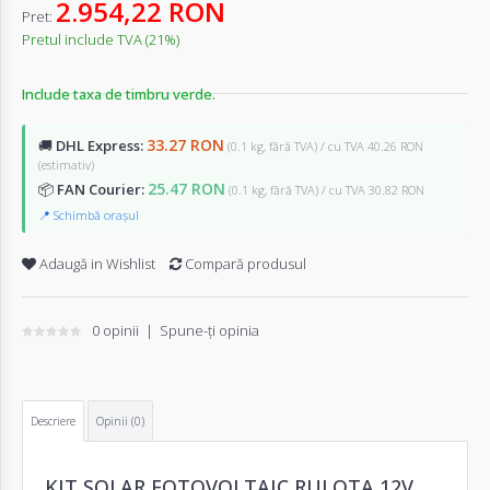
2.954,22 RON
Pret:
Pretul include TVA (21%)
Include taxa de timbru verde.
33.27 RON
🚚
DHL Express:
(0.1 kg, fără TVA) / cu TVA 40.26 RON
(estimativ)
25.47 RON
📦
FAN Courier:
(0.1 kg, fără TVA) / cu TVA 30.82 RON
📍 Schimbă orașul
Adaugă in Wishlist
Compară produsul
0 opinii
|
Spune-ţi opinia
Descriere
Opinii (0)
KIT SOLAR FOTOVOLTAIC RULOTA 12V