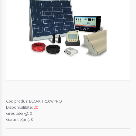
Autentifică-
te
Înregistrează-
te
Configurator
Cerere
Oferta
Cod produs:
ECO-KITR50WPRO
Disponibilitate:
20
Greutate(kg):
0
Garanţie(ani):
0