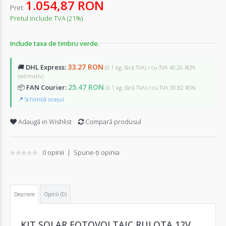
1.054,87 RON
Pret:
Pretul include TVA (21%)
Include taxa de timbru verde.
33.27 RON
🚚
DHL Express:
(0.1 kg, fără TVA) / cu TVA 40.26 RON
(estimativ)
25.47 RON
📦
FAN Courier:
(0.1 kg, fără TVA) / cu TVA 30.82 RON
📍 Schimbă orașul
Adaugă in Wishlist
Compară produsul
0 opinii
|
Spune-ţi opinia
Descriere
Opinii (0)
KIT SOLAR FOTOVOLTAIC RULOTA 12V