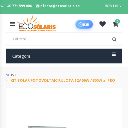
+40 771 599 006
oferta@ecosolaris.ro
RON Lei
MENIU
0
B2B
Acasa
Panouri
fotovoltaice
Categorii
Acasa
Sisteme
KIT SOLAR FOTOVOLTAIC RULOTA 12V 50W / 300W zi PRO
fotovoltaice
Baterii
deep
cycle