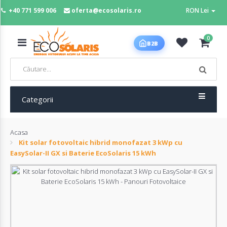
+40 771 599 006
oferta@ecosolaris.ro
RON Lei
MENIU
0
B2B
Acasa
Panouri
fotovoltaice
Categorii
Acasa
Sisteme
Kit solar fotovoltaic hibrid monofazat 3 kWp cu
fotovoltaice
EasySolar-II GX si Baterie EcoSolaris 15 kWh
Baterii
deep
cycle