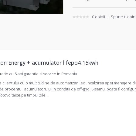
0 opinii
|
Spune-ţi opin
ctron Energy + acumulator lifepo4 15kwh
tie cu 5 ani garantie si service in Romania.
e clientului cu o multitudine de automatizari: ex. incalzirea apei menajere di
de procentul acumulatorului in conditii de off-grid. Sisemul poate fi configu
tovoltaice pe timpul zilei.