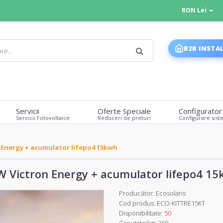
RON Lei
B2B INSTA
Servicii
Oferte Speciale
Configurator
Servicii Fotovoltaice
Reduceri de preturi
Configurare sist
n Energy + acumulator lifepo4 15kwh
5kW Victron Energy + acumulator lifepo4 1
Producător:
Ecosolaris
Cod produs:
ECO-KITTRE15KT
Disponibilitate:
50