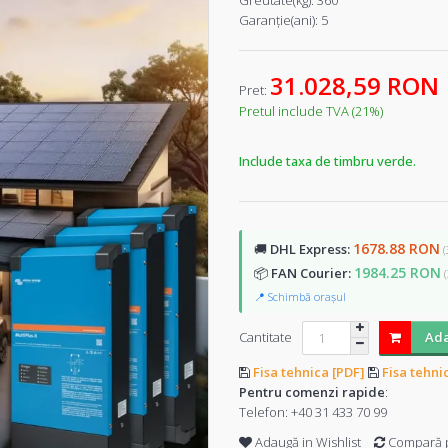
Greutate(kg):
360
Garanţie(ani):
5
31.028,59 RON
Pret:
Pretul include TVA (21%)
Include taxa de timbru verde.
1678.88 RON
🚚
DHL Express:
(
1984.25 RON
📦
FAN Courier:
📍 Schimbă orașul
Cantitate
Ada
Fisa tehnica [PDF]
Fisa tehni
Pentru comenzi rapide
:
Telefon:
+40 31 433 70 99
Adaugă in Wishlist
Compară 