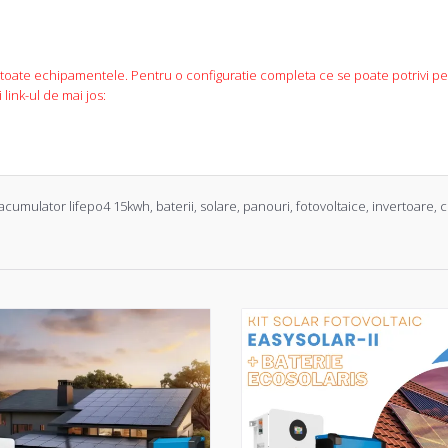
 toate echipamentele. Pentru o configuratie completa ce se poate potrivi pe
link-ul de mai jos:
 + acumulator lifepo4 15kwh
,
baterii
,
solare
,
panouri
,
fotovoltaice
,
invertoare
,
c