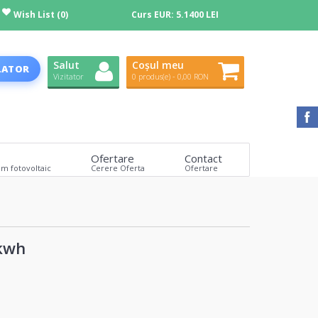
Wish List (0)
Curs EUR:
5.1400 LEI
Salut
Coșul meu
LATOR
Vizitator
0 produs(e) - 0,00 RON
Ofertare
Contact
em fotovoltaic
Cerere Oferta
Ofertare
5kwh