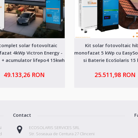
 complet solar fotovoltaic
Kit solar fotovoltaic hi
azat 4kWp Victron Energy -
monofazat 5 kWp cu EasySol
s + acumulator lifepo4 15kwh
si Baterie EcoSolaris 15
49.133,26 RON
25.511,98 RON
Contact
F
i
ECOSOLARIS SERVICES SRL
id
Str. Soseaua de Centura 27 Clinceni