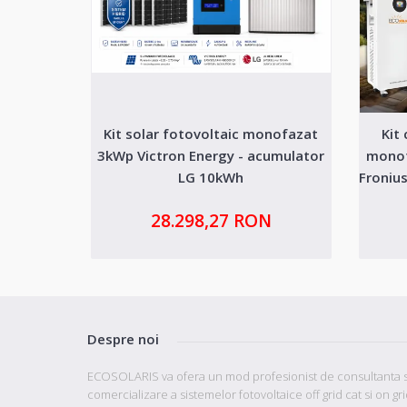
Kit solar fotovoltaic monofazat
Kit
3kWp Victron Energy - acumulator
monof
LG 10kWh
Froniu
28.298,27 RON
Despre noi
ECOSOLARIS va ofera un mod profesionist de consultanta s
comercializare a sistemelor fotovoltaice off grid cat si on gr