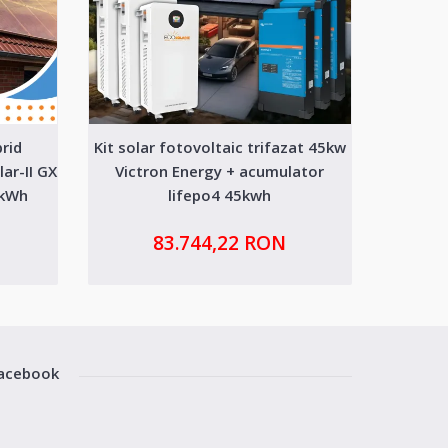
brid
Kit solar fotovoltaic trifazat 45kw
Kit sol
ar-II GX
Victron Energy + acumulator
Vict
 kWh
lifepo4 45kwh
83.744,22 RON
acebook