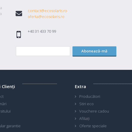
ta
contact@ecosolaris.ro
a
oferta@ecosolaris.ro
+40 31 433 70 99
Abonează-mă
i Clienţi
Extra
ct
Producători
nări
Stiri eco
sitului
Vouchere cadou
Afiliaţi
lar garantie
Oferte speciale