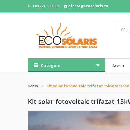
+40 771 599 006
oferta@ecosolaris.ro
Categorii
Acasa
Acasa
Kit solar fotovoltaic trifazat 15kW Victro
Kit solar fotovoltaic trifazat 1