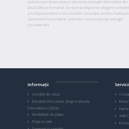
avand
experienta vasta in domeniu energiei alternative din
anul 2006 in Romania. Va stam la dispozitie
alegere comple
a echipamentelor si accesoriilor necesare pentru realizare
sistemelor fotovoltaice potrivite consumului de energie
locuintei dvs.
Informaţii
Servici
Conditii de retur
Conta
Întrebări frecvente despre kiturile
Retur
fotovoltaice (2026)
Harta 
Modalitati de plata
ANPC
Plata in rate
Formu
Termeni și condiții