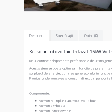
Descriere
Specificaţii
Opinii (0)
Kit solar fotovoltaic trifazat 15kW Vi
Kit-ul contine echipamente profesionale de ultima genera
Acest sistem se poate optimiza in functie de preferintel
surplusul de energie, pornirea generatorului in functie 
Fronius unde vom avea si consum direct din panourile fo
Componente:
Victron Multiplus II 48 / 5000 VA
- 3 buc
Victron Cerbo GX
Victron Lynx Power in