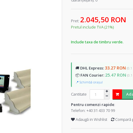
Garanţie(ani):
0
2.045,50 RON
Pret:
Pretul include TVA (21%)
Include taxa de timbru verde.
33.27 RON
🚚
DHL Express:
(0.1
25.47 RON
📦
FAN Courier:
(0.1
📍 Schimbă orașul
Cantitate
Ada
Pentru comenzi rapide
:
Telefon:
+40 31 433 70 99
Adaugă in Wishlist
Compară 