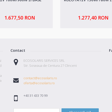
1.677,50 RON
1.277,40 RON
Contact
F
i
ECOSOLARIS SERVICES SRL
id
Str. Soseaua de Centura 27 Clinceni
ta
contact@ecosolaris.ro
a
oferta@ecosolaris.ro
+40 31 433 70 99