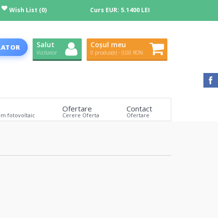
Wish List (0)
Curs EUR:
5.1400 LEI
Salut
Coșul meu
LATOR
Vizitator
0 produs(e) - 0,00 RON
Ofertare
Contact
em fotovoltaic
Cerere Oferta
Ofertare