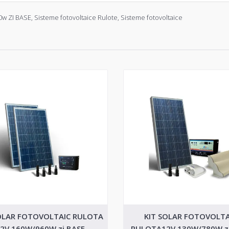
w ZI BASE
,
Sisteme fotovoltaice Rulote
,
Sisteme fotovoltaice
OLAR FOTOVOLTAIC RULOTA
KIT SOLAR FOTOVOLTA
2V 160W/960W zi BASE
RULOTA12V 130W/780W zi