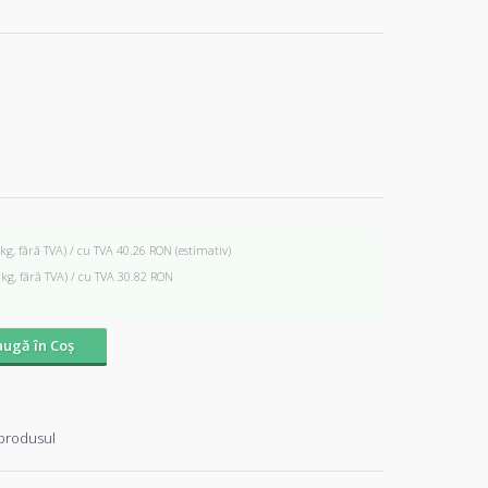
 kg, fără TVA) / cu TVA 40.26 RON
(estimativ)
 kg, fără TVA) / cu TVA 30.82 RON
ugă în Coş
produsul