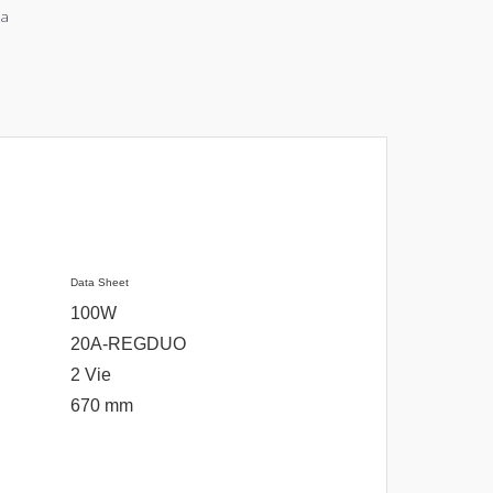
ia
Data Sheet
100W
20A-REGDUO
2 Vie
670 mm