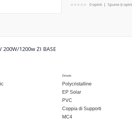
0 opinii
|
Spune-ţi opin
 200W/1200w ZI BASE
Details
ic
Polycristalline
EP Solar
PVC
Coppia di Supporti
MC4