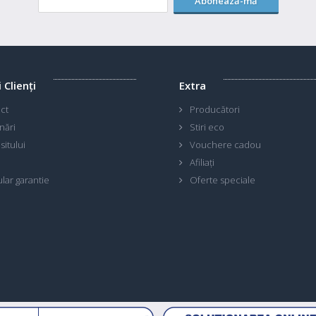
Abonează-mă
i Clienţi
Extra
ct
Producători
nări
Stiri eco
sitului
Vouchere cadou
Afiliaţi
lar garantie
Oferte speciale