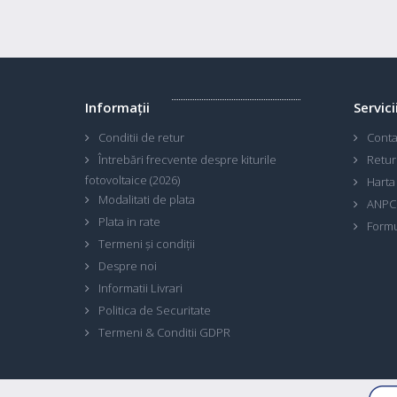
Informaţii
Servici
Conditii de retur
Conta
Întrebări frecvente despre kiturile
Retur
fotovoltaice (2026)
Harta 
Modalitati de plata
ANPC
Plata in rate
Formu
Termeni și condiții
Despre noi
Informatii Livrari
Politica de Securitate
Termeni & Conditii GDPR