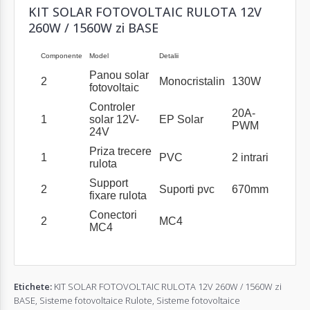
KIT SOLAR FOTOVOLTAIC RULOTA 12V
260W / 1560W zi BASE
Componente
Model
Detalii
Panou solar
2
Monocristalin
130W
fotovoltaic
Controler
20A-
1
solar 12V-
EP Solar
PWM
24V
Priza trecere
1
PVC
2 intrari
rulota
Support
2
Suporti pvc
670mm
fixare rulota
Conectori
2
MC4
MC4
Etichete:
KIT SOLAR FOTOVOLTAIC RULOTA 12V 260W / 1560W zi
BASE
,
Sisteme fotovoltaice Rulote
,
Sisteme fotovoltaice