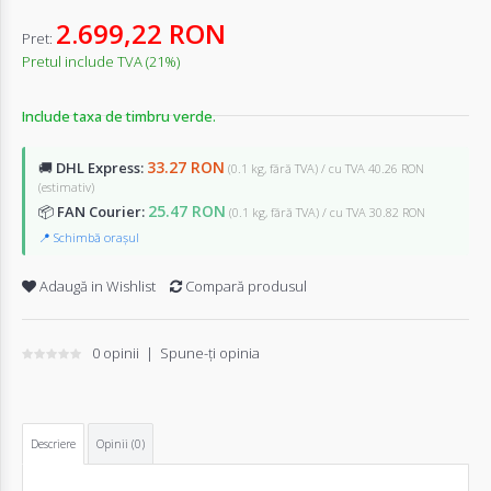
2.699,22 RON
Pret:
Pretul include TVA (21%)
Include taxa de timbru verde.
33.27 RON
🚚
DHL Express:
(0.1 kg, fără TVA) / cu TVA 40.26 RON
(estimativ)
25.47 RON
📦
FAN Courier:
(0.1 kg, fără TVA) / cu TVA 30.82 RON
📍 Schimbă orașul
Adaugă in Wishlist
Compară produsul
0 opinii
|
Spune-ţi opinia
Descriere
Opinii (0)