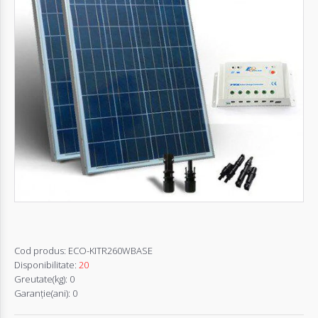
Autentifică-
te
Înregistrează-
te
Configurator
Cerere
Oferta
Cod produs:
ECO-KITR260WBASE
Disponibilitate:
20
Greutate(kg):
0
Garanţie(ani):
0