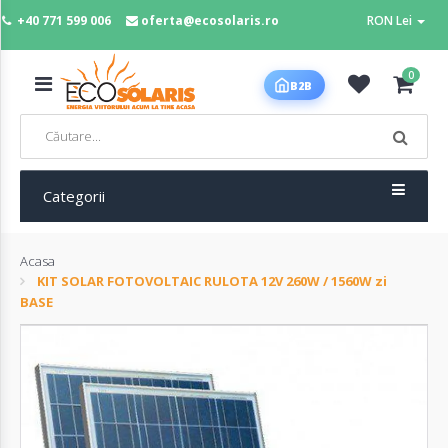
+40 771 599 006
oferta@ecosolaris.ro
RON Lei
MENIU
0
B2B
Acasa
Panouri
fotovoltaice
Categorii
Acasa
Sisteme
KIT SOLAR FOTOVOLTAIC RULOTA 12V 260W / 1560W zi
fotovoltaice
BASE
Baterii
deep
cycle