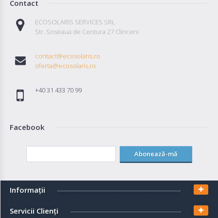
Contact
ECOSOLARIS SERVICES SRL
Str. Soseaua de Centura 27 Clinceni
contact@ecosolaris.ro
oferta@ecosolaris.ro
+40 31 433 70 99
Facebook
Abonează-mă
Informaţii
Servicii Clienţi