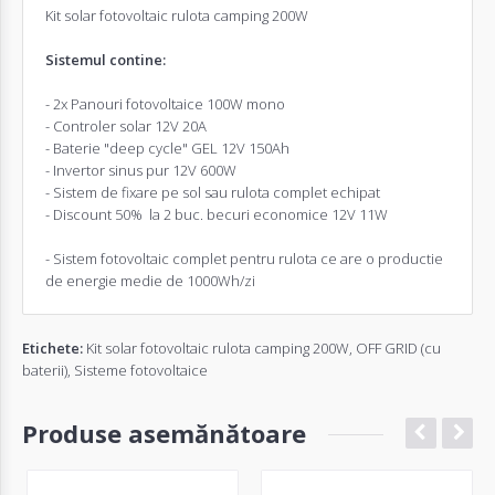
Kit solar fotovoltaic rulota camping 200W
Sistemul contine:
- 2x
Panouri fotovoltaice
100W mono
- Controler solar 12V 20A
- Baterie "deep cycle" GEL 12V 150Ah
-
Invertor
sinus pur 12V 600W
- Sistem de fixare pe sol sau rulota complet echipat
- Discount 50% la 2 buc. becuri economice 12V 11W
- Sistem fotovoltaic complet pentru rulota ce are o productie
de energie medie de 1000Wh/zi
Etichete:
Kit solar fotovoltaic rulota camping 200W
,
OFF GRID (cu
baterii)
,
Sisteme fotovoltaice
Produse asemănătoare