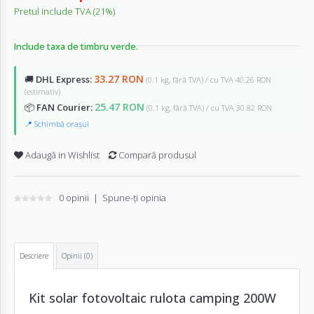
Pretul include TVA (21%)
Include taxa de timbru verde.
33.27 RON
🚚
DHL Express:
(0.1 kg, fără TVA) / cu TVA 40.26 RON
(estimativ)
25.47 RON
📦
FAN Courier:
(0.1 kg, fără TVA) / cu TVA 30.82 RON
📍 Schimbă orașul
Adaugă in Wishlist
Compară produsul
0 opinii
|
Spune-ţi opinia
Descriere
Opinii (0)
Kit solar fotovoltaic rulota camping 200W