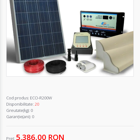
Autentifică-
te
Înregistrează-
te
Configurator
Cerere
Oferta
Cod produs:
ECO-R200W
Disponibilitate:
20
Greutate(kg):
0
Garanţie(ani):
0
5.386,00 RON
Pret: