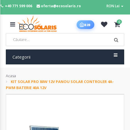
+40 771 599 006
oferta@ecosolaris.ro
RON Lei
MENIU
0
B2B
Acasa
Panouri
fotovoltaice
Categorii
Acasa
Sisteme
KIT SOLAR PRO 80W 12V PANOU SOLAR CONTROLER 4A-
fotovoltaice
PWM BATERIE 40A 12V
Baterii
deep
cycle