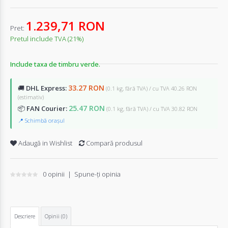
1.239,71 RON
Pret:
Pretul include TVA (21%)
Include taxa de timbru verde.
33.27 RON
🚚
DHL Express:
(0.1 kg, fără TVA) / cu TVA 40.26 RON
(estimativ)
25.47 RON
📦
FAN Courier:
(0.1 kg, fără TVA) / cu TVA 30.82 RON
📍 Schimbă orașul
Adaugă in Wishlist
Compară produsul
0 opinii
|
Spune-ţi opinia
Descriere
Opinii (0)