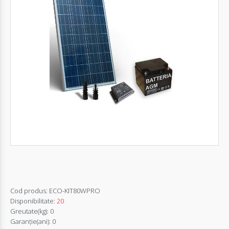
Autentifică-
te
Înregistrează-
te
Configurator
Cerere
Oferta
Cod produs:
ECO-KIT80WPRO
Disponibilitate:
20
Greutate(kg):
0
Garanţie(ani):
0