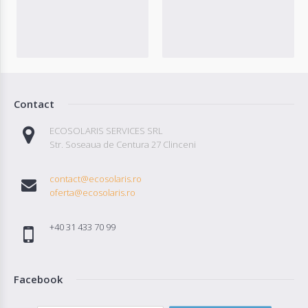
Contact
ECOSOLARIS SERVICES SRL
Str. Soseaua de Centura 27 Clinceni
contact@ecosolaris.ro
oferta@ecosolaris.ro
+40 31 433 70 99
Facebook