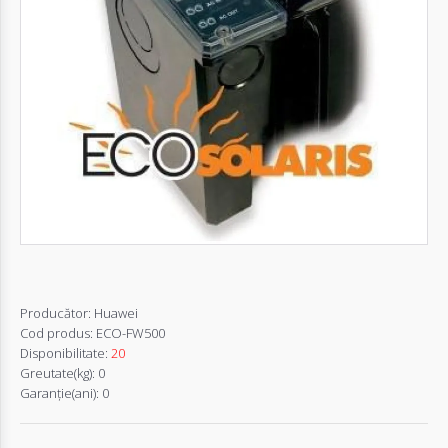
Autentifică-
te
Înregistrează-
te
Configurator
Cerere
Oferta
Producător:
Huawei
Cod produs:
ECO-FW500
Disponibilitate:
20
Greutate(kg):
0
Garanţie(ani):
0