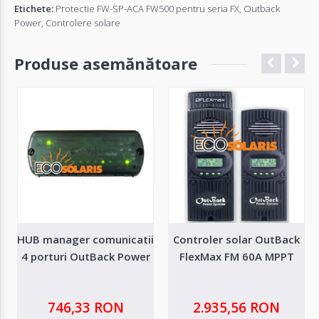
Etichete:
Protectie FW-SP-ACA FW500 pentru seria FX
,
Outback
Power
,
Controlere solare
Produse asemănătoare
HUB manager comunicatii
Controler solar OutBack
4 porturi OutBack Power
FlexMax FM 60A MPPT
746,33 RON
2.935,56 RON