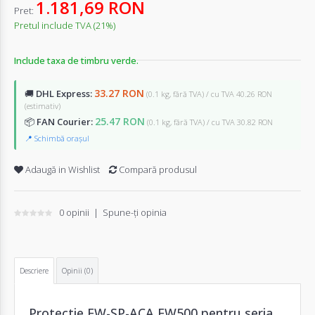
1.181,69 RON
Pret:
Pretul include TVA (21%)
Include taxa de timbru verde.
33.27 RON
🚚
DHL Express:
(0.1 kg, fără TVA) / cu TVA 40.26 RON
(estimativ)
25.47 RON
📦
FAN Courier:
(0.1 kg, fără TVA) / cu TVA 30.82 RON
📍 Schimbă orașul
Adaugă in Wishlist
Compară produsul
0 opinii
|
Spune-ţi opinia
Descriere
Opinii (0)
Protectie FW-SP-ACA FW500 pentru seria