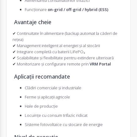
Alimentarea consumatorilor trifazici
Funcționare
on-grid / off-grid / hybrid (ESS)
Avantaje cheie
✔ Continuitate în alimentare (backup automat la căderi de
rețea)
✔ Management inteligent al energiei și al stocării
✔ Integrare completă cu baterii LiFePO₄
✔ Scalabilitate și flexibilitate pentru extindere ulterioară
✔ Monitorizare și configurare remote prin
VRM Portal
Aplicații recomandate
Clădiri comerciale și industriale
Ferme și aplicații agricole
Hale de producție
Locuințe cu consum trifazic ridicat
Sisteme fotovoltaice
cu stocare de energie
Nivel de execuție