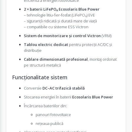
eficientă a energiei fotovoltaice
2 × baterii LiFePO₄ Ecosolaris Blue Power
– tehnologie litiu-fier-fosfat (LiFePO₄) EVE
– siguranță ridicată și durată mare de viață
– compatibile cu sisteme ESS Victron
Sistem de monitorizare și control Victron
(VRM)
Tablou electric dedicat
pentru protecții AC/DC și
distribuție
Cablare dimensionată profesional
, montaj ordonat
pe structură metalică
Funcționalitate sistem
Conversie
DC–AC trifazică stabilă
Stocarea energiei în baterii
Ecosolaris Blue Power
Încărcarea bateriilor din:
panouri fotovoltaice
rețeaua publică