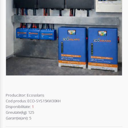
Autentifică-
te
Înregistrează-
te
Configurator
Cerere
Oferta
Producător:
Ecosolaris
Cod produs:
ECO-SYS15KW30KH
Disponibilitate:
1
Greutate(kg):
125
Garanţie(ani):
5