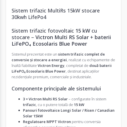
Sistem trifazic MultiRs 15kW stocare
30kwh LifePo4
Sistem trifazic fotovoltaic
15 kW
cu
stocare –
Victron Multi RS Solar
+
baterii
LiFePO₄ Ecosolaris Blue Power
Sistemul prezentat este un
sistem trifazic complet de
conversie și stocare a energiei
, realizat cu echipamente de
înaltă fiabilitate
Victron Energy
, completat de
două baterii
LiFePO₄ Ecosolaris Blue Power
, destinat aplicațiilor
rezidențiale premium, comerciale și industriale.
Componente principale ale sistemului
3 × Victron Multi RS Solar
– configurate în sistem
trifazic
, cu o putere totală de
15 kW
Panouri fotovoltaice
Longi Solar / Risen / Canadian
Solar 15kW
Regulatoare MPPT Victron
pentru conversia