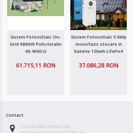
Sistem Fotovoltaic On-
Sistem Fotovoltaic 5 kWp
Grid 9880W Policristalin
monofazic stocare in
49.4KW/zi
baterie 15kwh LifePo4
61.715,11 RON
37.086,28 RON
Contact
ECOSOLARIS SERVICES SRL
Str. Soseaua de Centura 27 Clinceni