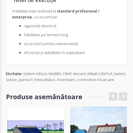
Instalația este realizată la
standard profesional /
enterprise
, cu accent pe:
siguranță electrică
fiabilitate pe termen lung
acces facil pentru mentenanță
eficiență și stabilitate în exploatare
Etichete:
Sistem trifazic MultiRs 15kW stocare 30kwh LifePo4
,
baterii
,
solare
,
panouri
,
fotovoltaice
,
invertoare
,
controlere-incarcare
Produse asemănătoare