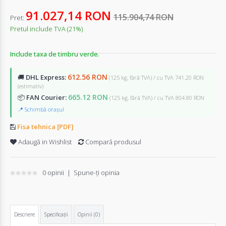
91.027,14 RON
115.904,74 RON
Pret:
Pretul include TVA (21%)
Include taxa de timbru verde.
612.56 RON
🚚
DHL Express:
(125 kg, fără TVA) / cu TVA 741.20 RON
(estimativ)
665.12 RON
📦
FAN Courier:
(125 kg, fără TVA) / cu TVA 804.80 RON
📍 Schimbă orașul
Fisa tehnica [PDF]
Adaugă in Wishlist
Compară produsul
0 opinii
|
Spune-ţi opinia
Descriere
Specificaţii
Opinii (0)