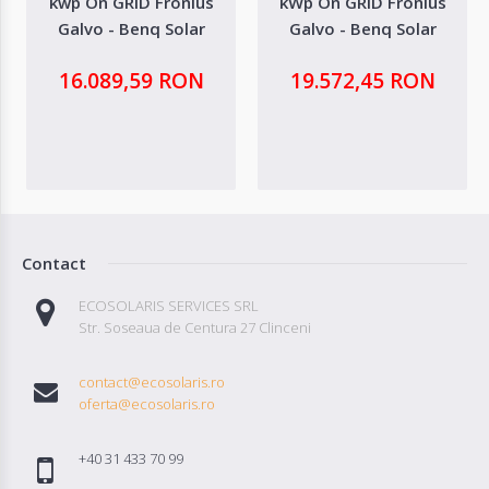
kwp On GRID Fronius
kWp On GRID Fronius
Galvo - Benq Solar
Galvo - Benq Solar
16.089,59 RON
19.572,45 RON
Contact
ECOSOLARIS SERVICES SRL
Str. Soseaua de Centura 27 Clinceni
contact@ecosolaris.ro
oferta@ecosolaris.ro
+40 31 433 70 99