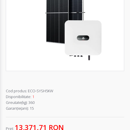
Autentifică-
te
Înregistrează-
te
Configurator
Cerere
Oferta
Cod produs:
ECO-SYSH5KW
Disponibilitate:
1
Greutate(kg):
360
Garanţie(ani):
15
13.371,71 RON
Pret: