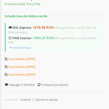
Pretul include TVA (21%)
Include taxa de timbru verde.
1678.88 RON
🚚
DHL Express:
(360 kg, fără TVA) / cu TVA 2031.44
RON
(estimativ)
1984.25 RON
📦
FAN Courier:
(360 kg, fără TVA) / cu TVA 2400.94
RON
📍 Schimbă orașul
Fisa tehnica [PDF]
Fisa tehnica [PDF]
Fisa tehnica [PDF]
Adaugă in Wishlist
Compară produsul
0 opinii
|
Spune-ţi opinia