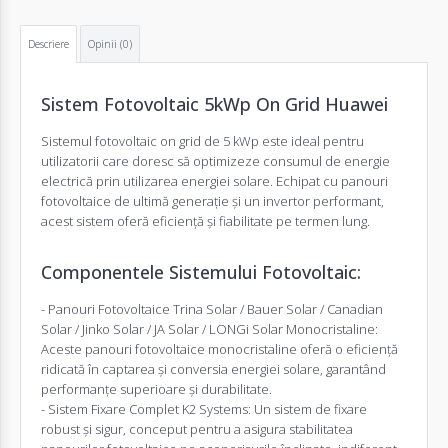
Descriere
Opinii (0)
Sistem Fotovoltaic 5kWp On Grid Huawei
Sistemul fotovoltaic
on grid de 5 kWp este ideal pentru
utilizatorii care doresc să optimizeze consumul de energie
electrică prin utilizarea energiei solare. Echipat cu panouri
fotovoltaice de ultimă generație și un invertor performant,
acest sistem oferă eficiență și fiabilitate pe termen lung.
Componentele Sistemului Fotovoltaic:
-
Panouri Fotovoltaice
Trina Solar
/
Bauer Solar
/
Canadian
Solar
/
Jinko Solar
/ JA Solar /
LONGi Solar
Monocristaline:
Aceste panouri fotovoltaice monocristaline oferă o eficiență
ridicată în captarea și conversia energiei solare, garantând
performanțe superioare și durabilitate.
-
Sistem Fixare Complet K2 Systems
: Un sistem de fixare
robust și sigur, conceput pentru a asigura stabilitatea