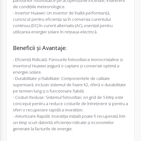
panourilor fotovoltaice pe acoperișurile înclinate, indiferent
de condițiile meteorologice.
-
Invertor
Huawei: Un invertor de înaltă performanță,
cunoscut pentru eficiența sa în conversia curentului
continuu (DC) în curent alternativ (AC), esențial pentru
utilizarea energiei solare în rețeaua electrică.
Beneficii și Avantaje:
- Eficiență Ridicată: Panourile fotovoltaice monocristaline și
invertorul Huawei asigură o captare și conversie optimă a
energiei solare.
- Durabilitate și Fiabilitate: Componentele de calitate
superioară, inclusiv sistemul de fixare K2, oferă o durabilitate
pe termen lung și o funcționare fiabilă.
- Costuri Reduse: Sistemul fotovoltaic on grid de 5 kWp este
conceput pentru a reduce costurile de întreținere și pentru a
oferi o recuperare rapidă a investiției.
- Amortizare Rapidă: Investiția inițială poate fi recuperată într-
un timp scurt datorită eficienței ridicate și economiilor
generate la facturile de energie.