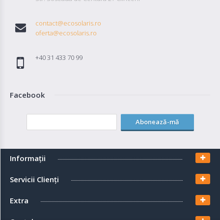
Adaugă in Wishlist
contact@ecosolaris.ro
Compară produsul
oferta@ecosolaris.ro
+40 31 433 70 99
Facebook
Abonează-mă
Informaţii
Servicii Clienţi
Extra