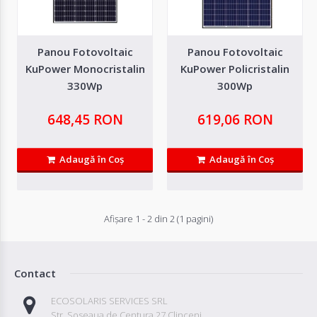
Autentifică-
te
Panou Fotovoltaic
Panou Fotovoltaic
KuPower Monocristalin
KuPower Policristalin
Înregistrează-
330Wp
300Wp
te
648,45 RON
619,06 RON
Configurator
Adaugă în Coş
Adaugă în Coş
Cerere
Panou Fotovoltaic KuPower Monocristalin
Oferta
Afişare 1 - 2 din 2 (1 pagini)
330Wp
Cu tehnologia de top a celulelor mono-PERC din industria Canadian Solar și
tehnologia inovatoare a m..
Contact
ECOSOLARIS SERVICES SRL
648,45 RON
Str. Soseaua de Centura 27 Clinceni