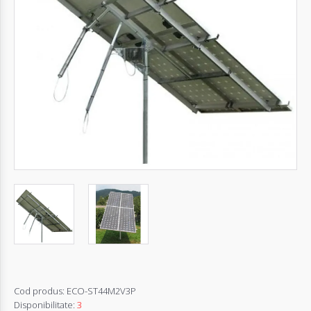
Autentifică-
te
Înregistrează-
te
Configurator
Cerere
Oferta
Cod produs:
ECO-ST44M2V3P
Disponibilitate:
3