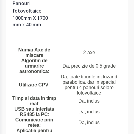
Panouri
fotovoltaice
1000mm X 1700
mm x 40 mm
Numar Axe de
2-axe
miscare
Algoritm de
urmarire
Da, precizie de 0,5 grade
astronomica
:
Da, toate tipurile incluzand
parabolica, dar in special
Utilizare CPV
:
pentru 4 panouri solare
fotovoltaice
Timp si data in timp
Da, inclus
real
:
USB sau interfata
Da, inclus
RS485 la PC
:
Comunicare prin
Da, inclus
retea
:
Aplicatie pentru