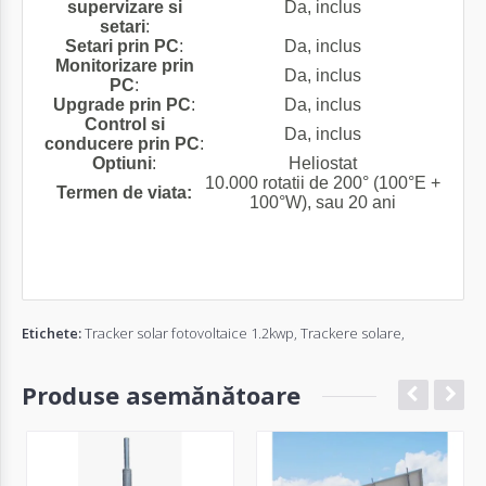
supervizare si
Da, inclus
setari
:
Setari prin PC
:
Da, inclus
Monitorizare prin
Da, inclus
PC
:
Upgrade prin PC
:
Da, inclus
Control si
Da, inclus
conducere prin PC
:
Optiuni
:
Heliostat
10.000 rotatii de 200° (100°E +
Termen de viata:
100°W), sau 20 ani
Etichete:
Tracker solar fotovoltaice 1.2kwp
,
Trackere solare
,
Produse asemănătoare