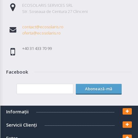
ECOSOLARIS SERVICES SRL
Str. Soseaua de Centura 27 Clinceni
contact@ecosolaris.ro
oferta@ecosolaris.ro
+40 31 433 70 99
Facebook
Abonează-mă
Informaţii
Servicii Clienţi
Extra