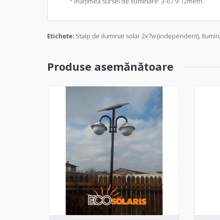
* Înălţimea sursei de iluminare: 3-6 / 9-12metri.
Etichete:
Stalp de iluminat solar 2x7w (independent)
,
Ilumin
Produse asemănătoare