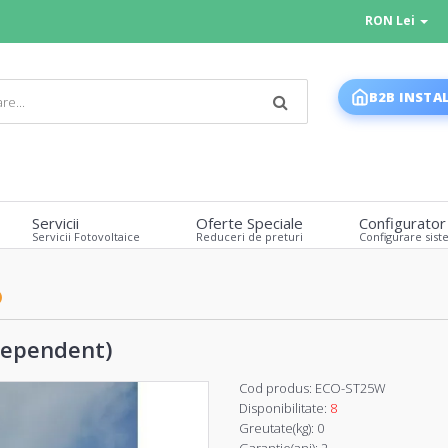
RON Lei
B2B INSTA
Servicii
Oferte Speciale
Configurator
Servicii Fotovoltaice
Reduceri de preturi
Configurare sist
)
ndependent)
Cod produs:
ECO-ST25W
Disponibilitate:
8
Greutate(kg):
0