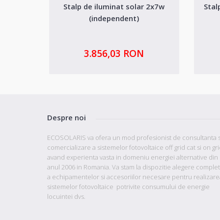
Stalp de iluminat solar 2x7w
Stal
(independent)
3.856,03 RON
Despre noi
ECOSOLARIS va ofera un mod profesionist de consultanta s
comercializare a sistemelor fotovoltaice off grid cat si on gr
avand
experienta vasta in domeniu energiei alternative din
anul 2006 in Romania. Va stam la dispozitie
alegere comple
a echipamentelor si accesoriilor necesare pentru realizare
sistemelor fotovoltaice potrivite consumului de energie
locuintei dvs.