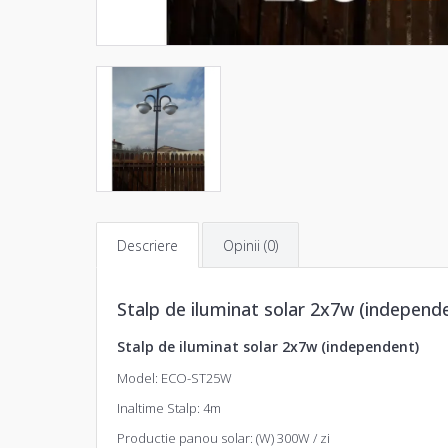
Descriere
Opinii (0)
Stalp de iluminat solar 2x7w (independ
Stalp de iluminat solar 2x7w (independent)
Model: ECO-ST25W
Inaltime Stalp: 4m
Productie panou solar: (W) 300W / zi