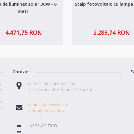
p de iluminat solar 30W - 6
Stalp fotovoltaic cu lampa
metri
4.471,75 RON
2.288,74 RON
Contact
F
i
ECOSOLARIS SERVICES SRL
id
Str. Soseaua de Centura 27 Clinceni
ta
contact@ecosolaris.ro
a
oferta@ecosolaris.ro
+40 31 433 70 99