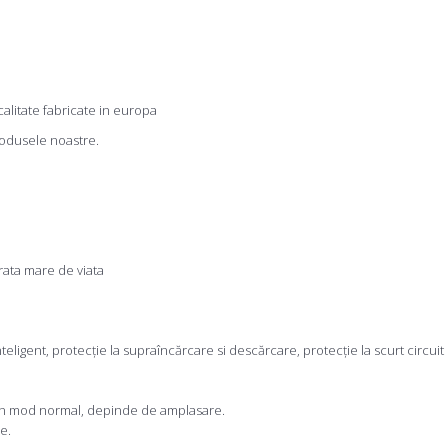
alitate fabricate in europa
produsele noastre.
ata mare de viata
gent, protecţie la supraîncărcare si descărcare, protecţie la scurt circuit 
 în mod normal, depinde de amplasare.
e.