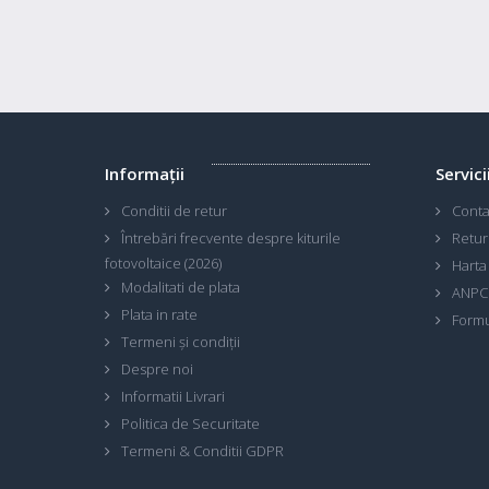
Informaţii
Servici
Conditii de retur
Conta
Întrebări frecvente despre kiturile
Retur
fotovoltaice (2026)
Harta 
Modalitati de plata
ANPC
Plata in rate
Formu
Termeni și condiții
Despre noi
Informatii Livrari
Politica de Securitate
Termeni & Conditii GDPR