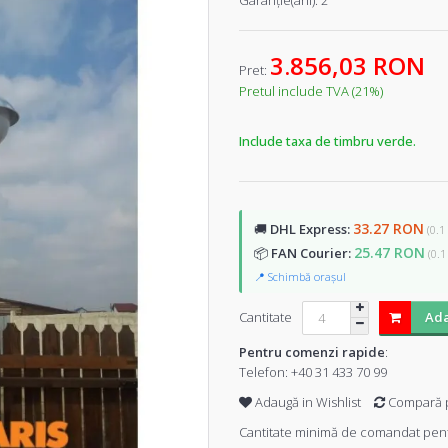
Garanţie(ani):
2
3.856,03 RON
Pret:
Pretul include TVA (21%)
Include taxa de timbru verde.
33.27 RON
🚚
DHL Express:
(0.1
25.47 RON
📦
FAN Courier:
(0.1
📍 Schimbă orașul
Cantitate
Ada
Pentru comenzi rapide
:
Telefon:
+40 31 433 70 99
Adaugă in Wishlist
Compară 
Cantitate minimă de comandat pent