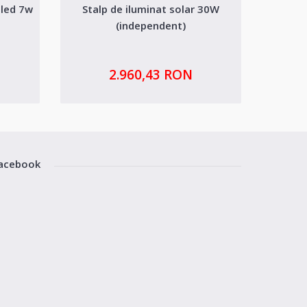
 led 7w
Stalp de iluminat solar 30W
Stal
(independent)
2.960,43 RON
acebook