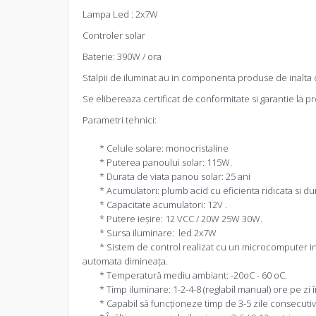
Lampa Led : 2x7W
Controler solar
Baterie: 390W / ora
Stalpii de iluminat au in componenta produse de inalta c
Se elibereaza certificat de conformitate si garantie la 
Parametri tehnici:
* Celule solare: monocristaline
* Puterea panoului solar: 115W.
* Durata de viata panou solar: 25 ani
* Acumulatori: plumb acid cu eficienta ridicata si dur
* Capacitate acumulatori: 12V .
* Putere ieşire: 12 VCC / 20W 25W 30W.
* Sursa iluminare: led 2x7W
* Sistem de control realizat cu un microcomputer inteli
automata dimineaţa.
* Temperatură mediu ambiant: -20oC - 60 oC.
* Timp iluminare: 1-2-4-8 (reglabil manual) ore pe zi
* Capabil să funcţioneze timp de 3-5 zile consecutiv