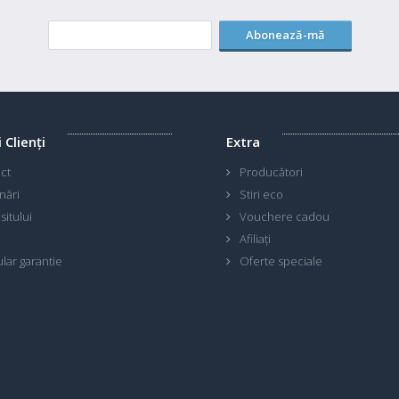
Abonează-mă
i Clienţi
Extra
ct
Producători
nări
Stiri eco
sitului
Vouchere cadou
Afiliaţi
lar garantie
Oferte speciale