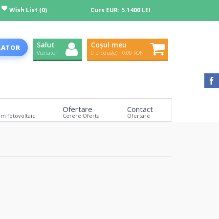
Wish List (0)
Curs EUR:
5.1400 LEI
Salut
Coșul meu
LATOR
Vizitator
0 produs(e) - 0,00 RON
Ofertare
Contact
em fotovoltaic
Cerere Oferta
Ofertare