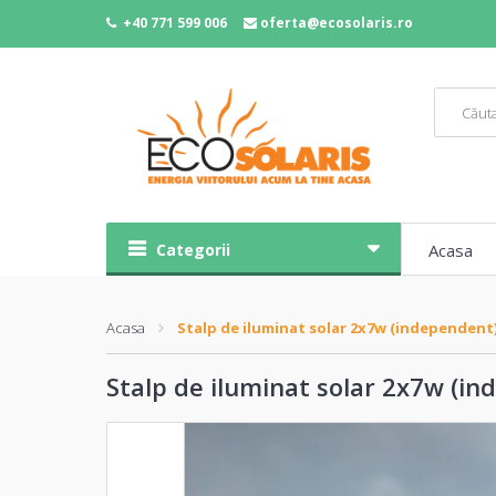
+40 771 599 006
oferta@ecosolaris.ro
Categorii
Acasa
Acasa
Stalp de iluminat solar 2x7w (independent
Stalp de iluminat solar 2x7w (i