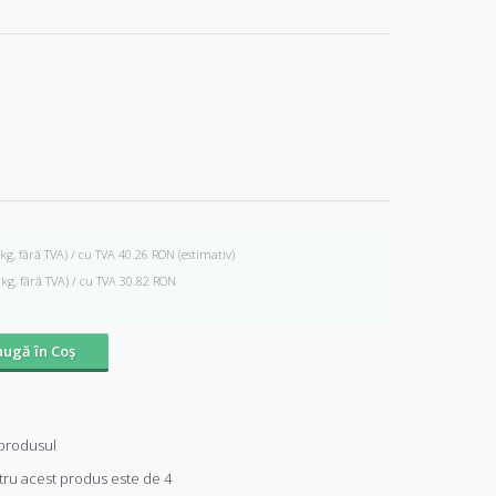
 kg, fără TVA) / cu TVA 40.26 RON
(estimativ)
 kg, fără TVA) / cu TVA 30.82 RON
ugă în Coş
produsul
ru acest produs este de 4