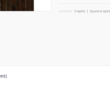
0 opinii
|
Spune-ţi opin
ent)