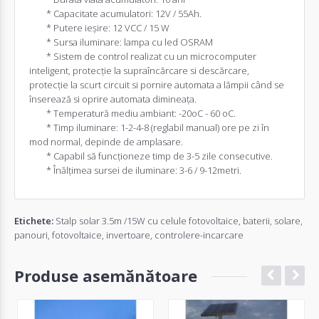
* Capacitate acumulatori: 12V / 55Ah.
* Putere ieşire: 12 VCC / 15 W
* Sursa iluminare: lampa cu led OSRAM
* Sistem de control realizat cu un microcomputer
inteligent, protecţie la supraîncărcare si descărcare,
protecţie la scurt circuit si pornire automata a lămpii când se
înserează si oprire automata dimineaţa.
* Temperatură mediu ambiant: -20oC - 60 oC.
* Timp iluminare: 1-2-4-8 (reglabil manual) ore pe zi în
mod normal, depinde de amplasare.
* Capabil să funcţioneze timp de 3-5 zile consecutive.
* Înălţimea sursei de iluminare: 3-6 / 9-12metri.
Etichete:
Stalp solar 3.5m /15W cu celule fotovoltaice
,
baterii
,
solare
,
panouri
,
fotovoltaice
,
invertoare
,
controlere-incarcare
Produse asemănătoare