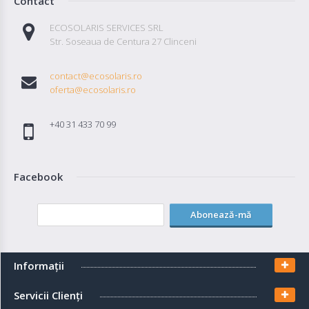
Contact
ECOSOLARIS SERVICES SRL
Str. Soseaua de Centura 27 Clinceni
contact@ecosolaris.ro
oferta@ecosolaris.ro
+40 31 433 70 99
Facebook
Abonează-mă
Informaţii
Servicii Clienţi