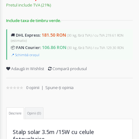
Pretul include TVA (21%)
Include taxa de timbru verde.
181.50 RON
🚚
DHL Express:
(30 kg, fără TVA) / cu TVA 219.61 RON
(estimativ)
106.86 RON
📦
FAN Courier:
(30 kg, fără TVA) / cu TVA 129.30 RON
📍 Schimbă orașul
Adaugă in Wishlist
Compară produsul
0 opinii
|
Spune-ţi opinia
Descriere
Opinii (0)
Stalp solar 3.5m /15W cu celule
fotovoltaice