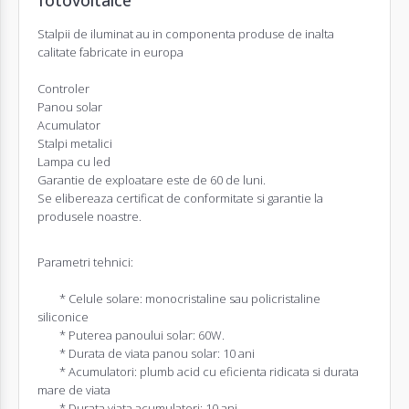
Stalpii de iluminat au in componenta produse de inalta
calitate fabricate in europa
Controler
Panou solar
Acumulator
Stalpi metalici
Lampa cu led
Garantie de exploatare este de 60 de luni.
Se elibereaza certificat de conformitate si garantie la
produsele noastre.
Parametri tehnici:
* Celule solare: monocristaline sau policristaline
siliconice
* Puterea panoului solar: 60W.
* Durata de viata panou solar: 10 ani
* Acumulatori: plumb acid cu eficienta ridicata si durata
mare de viata
* Durata viata acumulatori: 10 ani