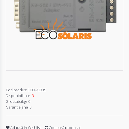
Autentifică-
te
Înregistrează-
te
Configurator
Cerere
Oferta
Cod produs:
ECO-ACMS
Disponibilitate:
3
Greutate(kg):
0
Garanţie(ani):
0
Adaugă in Wishlist
Compară produsul