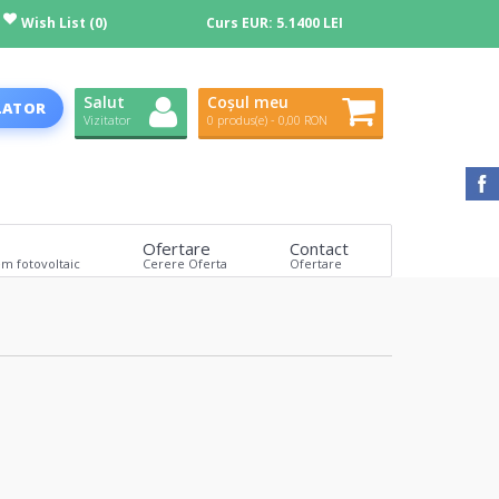
Wish List (0)
Curs EUR:
5.1400 LEI
Salut
Coșul meu
LATOR
Vizitator
0 produs(e) - 0,00 RON
Ofertare
Contact
em fotovoltaic
Cerere Oferta
Ofertare