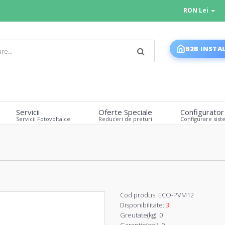
RON Lei
B2B INSTA
Servicii
Oferte Speciale
Configurator
Servicii Fotovoltaice
Reduceri de preturi
Configurare sist
Cod produs:
ECO-PVM12
Disponibilitate:
3
Greutate(kg):
0