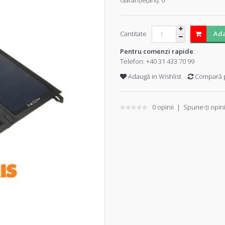
Garanţie(ani):
0
Cantitate
Ada
Pentru comenzi rapide
:
Telefon:
+40 31 433 70 99
Adaugă in Wishlist
Compară 
0 opinii
|
Spune-ţi opin