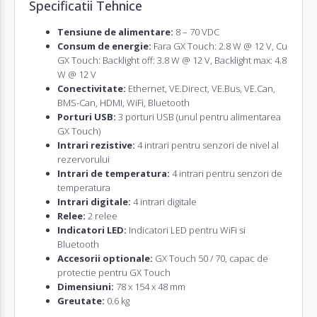
Specificatii Tehnice
Tensiune de alimentare:
8 – 70 VDC
Consum de energie:
Fara GX Touch: 2.8 W @ 12 V, Cu
GX Touch: Backlight off: 3.8 W @ 12 V, Backlight max: 4.8
W @ 12 V
Conectivitate:
Ethernet, VE.Direct, VE.Bus, VE.Can,
BMS-Can, HDMI, WiFi, Bluetooth
Porturi USB:
3 porturi USB (unul pentru alimentarea
GX Touch)
Intrari rezistive:
4 intrari pentru senzori de nivel al
rezervorului
Intrari de temperatura:
4 intrari pentru senzori de
temperatura
Intrari digitale:
4 intrari digitale
Relee:
2 relee
Indicatori LED:
Indicatori LED pentru WiFi si
Bluetooth
Accesorii optionale:
GX Touch 50 / 70, capac de
protectie pentru GX Touch
Dimensiuni:
78 x 154 x 48 mm
Greutate:
0.6 kg