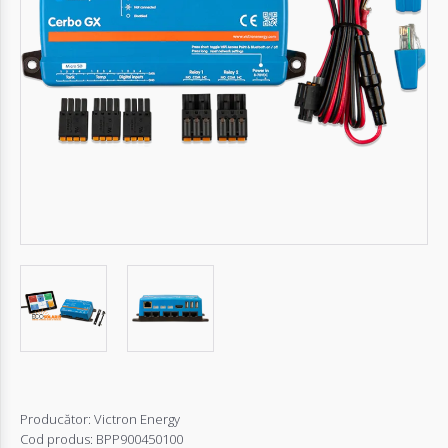
Autentifică-
te
Înregistrează-
te
Configurator
Cerere
Oferta
Producător:
Victron Energy
Cod produs:
BPP900450100