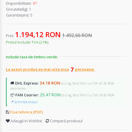
Disponibilitate:
97
Greutate(kg):
1
Garanţie(ani):
5
1.194,12 RON
1.492,66 RON
Pret:
Pretul include TVA (21%)
Include taxa de timbru verde.
La acest produs se mai uita inca
persoane.
34.18 RON
🚚
DHL Express:
(0.6 kg, fără TVA) / cu TVA 41.36 RON
(estimativ)
25.47 RON
📦
FAN Courier:
(0.6 kg, fără TVA) / cu TVA 30.82 RON
📍 Schimbă orașul
Fisa tehnica [PDF]
Adaugă in Wishlist
Compară produsul