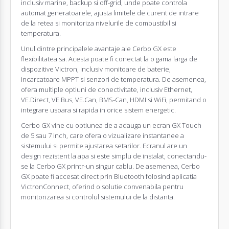
inclusiv marine, backup si off-grid, unde poate controla
automat generatoarele, ajusta limitele de curent de intrare
de la retea si monitoriza nivelurile de combustibil si
temperatura.
Unul dintre principalele avantaje ale Cerbo GX este
flexibilitatea sa. Acesta poate fi conectat la o gama larga de
dispozitive Victron, inclusiv monitoare de baterie,
incarcatoare MPPT si senzori de temperatura. De asemenea,
ofera multiple optiuni de conectivitate, inclusiv Ethernet,
VE.Direct, VE.Bus, VE.Can, BMS-Can, HDMI si WiFi, permitand o
integrare usoara si rapida in orice sistem energetic.
Cerbo GX vine cu optiunea de a adauga un ecran GX Touch
de 5 sau 7 inch, care ofera o vizualizare instantanee a
sistemului si permite ajustarea setarilor. Ecranul are un
design rezistent la apa si este simplu de instalat, conectandu-
se la Cerbo GX printr-un singur cablu. De asemenea, Cerbo
GX poate fi accesat direct prin Bluetooth folosind aplicatia
VictronConnect, oferind o solutie convenabila pentru
monitorizarea si controlul sistemului de la distanta.